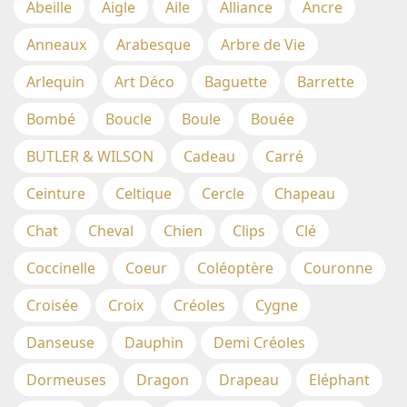
Abeille
Aigle
Aile
Alliance
Ancre
Anneaux
Arabesque
Arbre de Vie
Arlequin
Art Déco
Baguette
Barrette
Bombé
Boucle
Boule
Bouée
BUTLER & WILSON
Cadeau
Carré
Ceinture
Celtique
Cercle
Chapeau
Chat
Cheval
Chien
Clips
Clé
Coccinelle
Coeur
Coléoptère
Couronne
Croisée
Croix
Créoles
Cygne
Danseuse
Dauphin
Demi Créoles
Dormeuses
Dragon
Drapeau
Eléphant