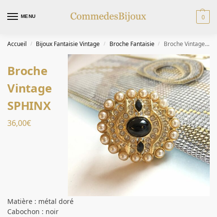
0
MENU
Accueil
Bijoux Fantaisie Vintage
Broche Fantaisie
Broche Vintage SPHINX
/
/
/
Broche
Vintage
SPHINX
36,00
€
Matière : métal doré
Cabochon : noir