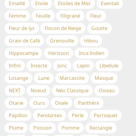
Emaillé
Etoile
Etoiles de Mer
Eventail
Femme
Feuille
Filigrané
Fleur
Fleur de lys
Flocon de Neige
Goutte
Grain de Café
Grenouille
Hibou
Hippocampe
Hérisson
Inca Indien
Infini
Insecte
Jonc
Lapin
Libellule
Losange
Lune
Marcassite
Masque
NEXT
Noeud
Néo Classique
Oiseau
Otarie
Ours
Ovale
Panthère
Papillon
Pendantes
Perle
Perroquet
Plume
Poisson
Pomme
Rectangle