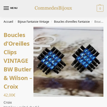
0
MENU
Accueil
Bijoux Fantaisie Vintage
Boucles d'oreilles Fantaisie
Boucles d’Oreilles Clips VINTAGE BW Butler & Wilson – Croix
/
/
/
Boucles
d’Oreilles
Clips
VINTAGE
BW Butler
& Wilson –
Croix
42,00
€
Croix