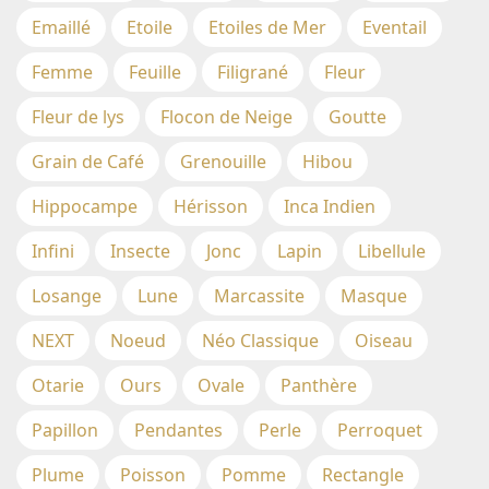
Emaillé
Etoile
Etoiles de Mer
Eventail
Femme
Feuille
Filigrané
Fleur
Fleur de lys
Flocon de Neige
Goutte
Grain de Café
Grenouille
Hibou
Hippocampe
Hérisson
Inca Indien
Infini
Insecte
Jonc
Lapin
Libellule
Losange
Lune
Marcassite
Masque
NEXT
Noeud
Néo Classique
Oiseau
Otarie
Ours
Ovale
Panthère
Papillon
Pendantes
Perle
Perroquet
Plume
Poisson
Pomme
Rectangle