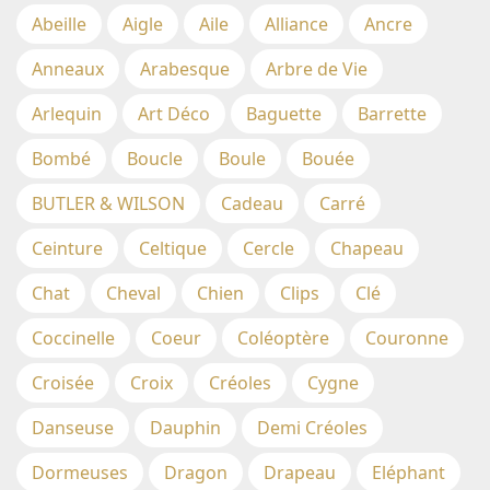
Abeille
Aigle
Aile
Alliance
Ancre
Anneaux
Arabesque
Arbre de Vie
Arlequin
Art Déco
Baguette
Barrette
Bombé
Boucle
Boule
Bouée
BUTLER & WILSON
Cadeau
Carré
Ceinture
Celtique
Cercle
Chapeau
Chat
Cheval
Chien
Clips
Clé
Coccinelle
Coeur
Coléoptère
Couronne
Croisée
Croix
Créoles
Cygne
Danseuse
Dauphin
Demi Créoles
Dormeuses
Dragon
Drapeau
Eléphant