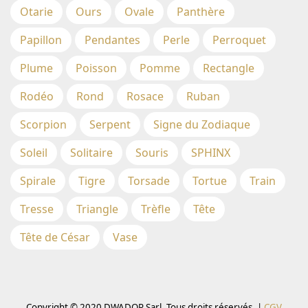
Otarie
Ours
Ovale
Panthère
Papillon
Pendantes
Perle
Perroquet
Plume
Poisson
Pomme
Rectangle
Rodéo
Rond
Rosace
Ruban
Scorpion
Serpent
Signe du Zodiaque
Soleil
Solitaire
Souris
SPHINX
Spirale
Tigre
Torsade
Tortue
Train
Tresse
Triangle
Trèfle
Tête
Tête de César
Vase
Copyright © 2020 DWADOR Sarl. Tous droits réservés. |
CGV