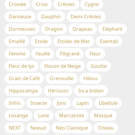
Croisée
Croix
Créoles
Cygne
Danseuse
Dauphin
Demi Créoles
Dormeuses
Dragon
Drapeau
Eléphant
Emaillé
Etoile
Etoiles de Mer
Eventail
Femme
Feuille
Filigrané
Fleur
Fleur de lys
Flocon de Neige
Goutte
Grain de Café
Grenouille
Hibou
Hippocampe
Hérisson
Inca Indien
Infini
Insecte
Jonc
Lapin
Libellule
Losange
Lune
Marcassite
Masque
NEXT
Noeud
Néo Classique
Oiseau