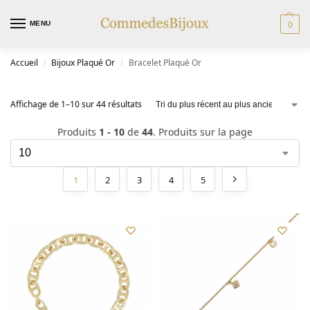
0
MENU
Accueil
Bijoux Plaqué Or
Bracelet Plaqué Or
/
/
Affichage de 1–10 sur 44 résultats
Produits
1 - 10
de
44
. Produits sur la page
1
2
3
4
5