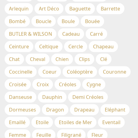
Arlequin
Art Déco
Baguette
Barrette
Bombé
Boucle
Boule
Bouée
BUTLER & WILSON
Cadeau
Carré
Ceinture
Celtique
Cercle
Chapeau
Chat
Cheval
Chien
Clips
Clé
Coccinelle
Coeur
Coléoptère
Couronne
Croisée
Croix
Créoles
Cygne
Danseuse
Dauphin
Demi Créoles
Dormeuses
Dragon
Drapeau
Eléphant
Emaillé
Etoile
Etoiles de Mer
Eventail
Femme
Feuille
Filigrané
Fleur