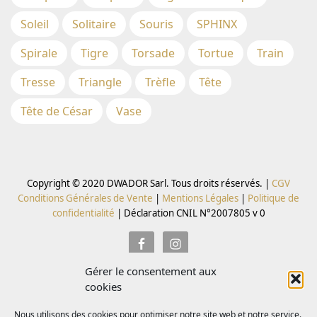
Soleil
Solitaire
Souris
SPHINX
Spirale
Tigre
Torsade
Tortue
Train
Tresse
Triangle
Trèfle
Tête
Tête de César
Vase
Copyright © 2020 DWADOR Sarl. Tous droits réservés. |
CGV
Conditions Générales de Vente
|
Mentions Légales
|
Politique de
confidentialité
|
Déclaration CNIL N°2007805 v 0
Gérer le consentement aux
Inscrivez vous à la Newsletter pour recevoir des codes
cookies
promo
Nous utilisons des cookies pour optimiser notre site web et notre service.