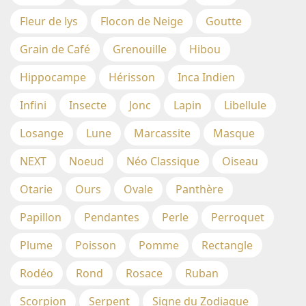
Fleur de lys
Flocon de Neige
Goutte
Grain de Café
Grenouille
Hibou
Hippocampe
Hérisson
Inca Indien
Infini
Insecte
Jonc
Lapin
Libellule
Losange
Lune
Marcassite
Masque
NEXT
Noeud
Néo Classique
Oiseau
Otarie
Ours
Ovale
Panthère
Papillon
Pendantes
Perle
Perroquet
Plume
Poisson
Pomme
Rectangle
Rodéo
Rond
Rosace
Ruban
Scorpion
Serpent
Signe du Zodiaque