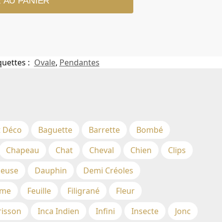
 AU PANIER
quettes :
Ovale
,
Pendantes
t Déco
Baguette
Barrette
Bombé
Chapeau
Chat
Cheval
Chien
Clips
euse
Dauphin
Demi Créoles
me
Feuille
Filigrané
Fleur
risson
Inca Indien
Infini
Insecte
Jonc