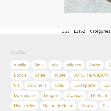
UGS :
E3162
Catégories
Mots Clés
Abeille
Aigle
Aile
Alliance
Ancre
A
Boucle
Boule
Bouée
BUTLER & WILSON
Clé
Coccinelle
Coeur
Coléoptère
Cou
Dormeuses
Dragon
Drapeau
Eléphant
Fleur de lys
Flocon de Neige
Goutte
Grai