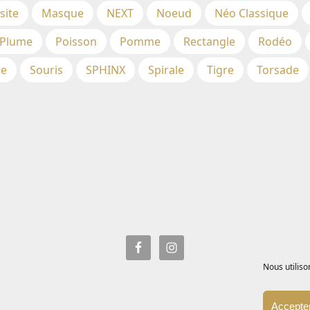
site
Masque
NEXT
Noeud
Néo Classique
Plume
Poisson
Pomme
Rectangle
Rodéo
re
Souris
SPHINX
Spirale
Tigre
Torsade
Nous utiliso
Accepter