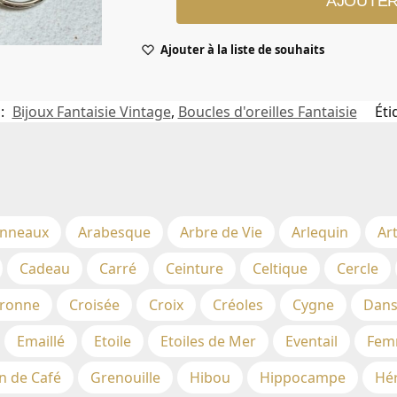
AJOUTER
Ajouter à la liste de souhaits
 :
Bijoux Fantaisie Vintage
,
Boucles d'oreilles Fantaisie
Éti
nneaux
Arabesque
Arbre de Vie
Arlequin
Ar
Cadeau
Carré
Ceinture
Celtique
Cercle
ronne
Croisée
Croix
Créoles
Cygne
Dans
Emaillé
Etoile
Etoiles de Mer
Eventail
Fem
n de Café
Grenouille
Hibou
Hippocampe
Hé