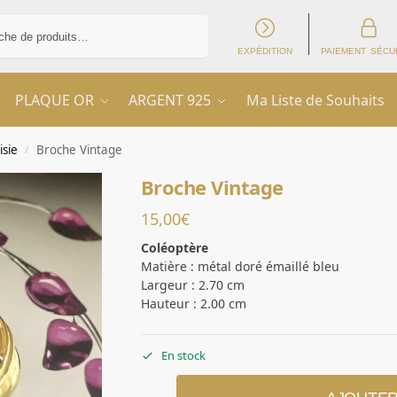
Recherche
EXPÉDITION
PAIEMENT SÉCU
PLAQUE OR
ARGENT 925
Ma Liste de Souhaits
isie
Broche Vintage
/
Broche Vintage
15,00
€
Coléoptère
Matière : métal doré émaillé bleu
Largeur : 2.70 cm
Hauteur : 2.00 cm
En stock