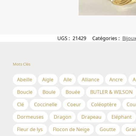
UGS :
21429
Catégories :
Bijoux
Mots Clés
Abeille
Aigle
Aile
Alliance
Ancre
A
Boucle
Boule
Bouée
BUTLER & WILSON
Clé
Coccinelle
Coeur
Coléoptère
Cou
Dormeuses
Dragon
Drapeau
Eléphant
Fleur de lys
Flocon de Neige
Goutte
Grai