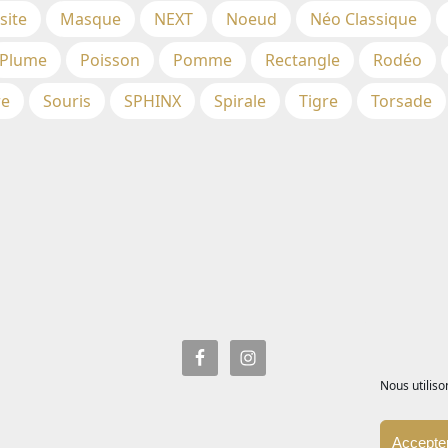
site
Masque
NEXT
Noeud
Néo Classique
Plume
Poisson
Pomme
Rectangle
Rodéo
re
Souris
SPHINX
Spirale
Tigre
Torsade
Nous utiliso
Accepter