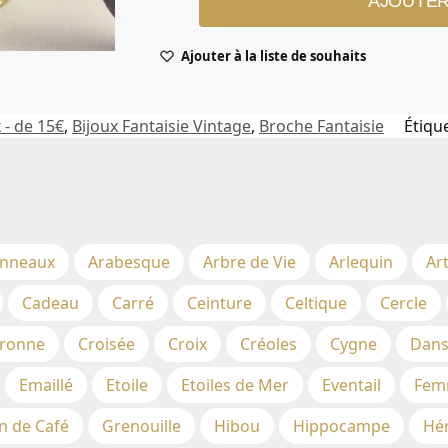
AJOUTER
Ajouter à la liste de souhaits
 - de 15€
,
Bijoux Fantaisie Vintage
,
Broche Fantaisie
Étiqu
nneaux
Arabesque
Arbre de Vie
Arlequin
Ar
Cadeau
Carré
Ceinture
Celtique
Cercle
ronne
Croisée
Croix
Créoles
Cygne
Dans
Emaillé
Etoile
Etoiles de Mer
Eventail
Fem
n de Café
Grenouille
Hibou
Hippocampe
Hé