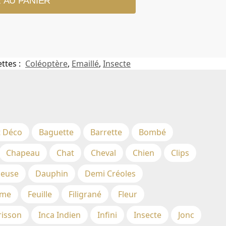
 AU PANIER
ettes :
Coléoptère
,
Emaillé
,
Insecte
t Déco
Baguette
Barrette
Bombé
Chapeau
Chat
Cheval
Chien
Clips
euse
Dauphin
Demi Créoles
me
Feuille
Filigrané
Fleur
risson
Inca Indien
Infini
Insecte
Jonc