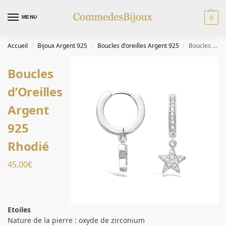
0
MENU
Accueil
Bijoux Argent 925
Boucles d'oreilles Argent 925
Boucles d’Oreilles Argent 925 Rhodié
/
/
/
Boucles
d’Oreilles
Argent
925
Rhodié
45,00
€
Etoiles
Nature de la pierre : oxyde de zirconium