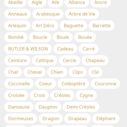
Abeille
Aigle
Aile
Alliance
Ancre
Anneaux
Arabesque
Arbre de Vie
Arlequin
Art Déco
Baguette
Barrette
Bombé
Boucle
Boule
Bouée
BUTLER & WILSON
Cadeau
Carré
Ceinture
Celtique
Cercle
Chapeau
Chat
Cheval
Chien
Clips
Clé
Coccinelle
Coeur
Coléoptère
Couronne
Croisée
Croix
Créoles
Cygne
Danseuse
Dauphin
Demi Créoles
Dormeuses
Dragon
Drapeau
Eléphant