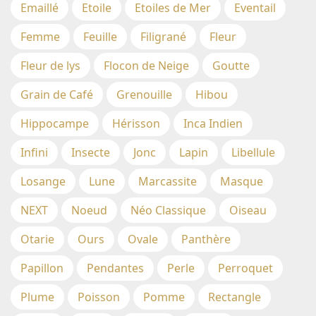
Emaillé
Etoile
Etoiles de Mer
Eventail
Femme
Feuille
Filigrané
Fleur
Fleur de lys
Flocon de Neige
Goutte
Grain de Café
Grenouille
Hibou
Hippocampe
Hérisson
Inca Indien
Infini
Insecte
Jonc
Lapin
Libellule
Losange
Lune
Marcassite
Masque
NEXT
Noeud
Néo Classique
Oiseau
Otarie
Ours
Ovale
Panthère
Papillon
Pendantes
Perle
Perroquet
Plume
Poisson
Pomme
Rectangle