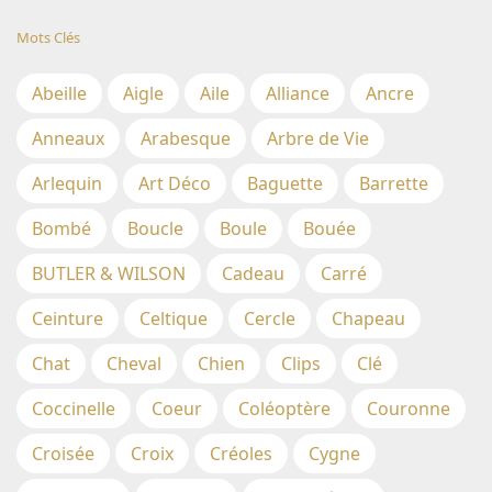
Mots Clés
Abeille
Aigle
Aile
Alliance
Ancre
Anneaux
Arabesque
Arbre de Vie
Arlequin
Art Déco
Baguette
Barrette
Bombé
Boucle
Boule
Bouée
BUTLER & WILSON
Cadeau
Carré
Ceinture
Celtique
Cercle
Chapeau
Chat
Cheval
Chien
Clips
Clé
Coccinelle
Coeur
Coléoptère
Couronne
Croisée
Croix
Créoles
Cygne