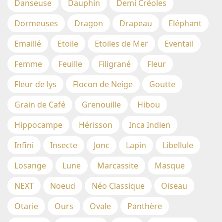
Danseuse
Dauphin
Demi Créoles
Dormeuses
Dragon
Drapeau
Eléphant
Emaillé
Etoile
Etoiles de Mer
Eventail
Femme
Feuille
Filigrané
Fleur
Fleur de lys
Flocon de Neige
Goutte
Grain de Café
Grenouille
Hibou
Hippocampe
Hérisson
Inca Indien
Infini
Insecte
Jonc
Lapin
Libellule
Losange
Lune
Marcassite
Masque
NEXT
Noeud
Néo Classique
Oiseau
Otarie
Ours
Ovale
Panthère