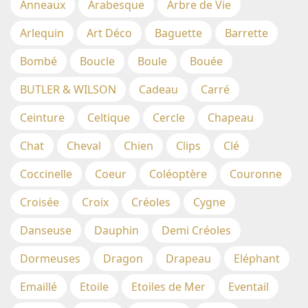
Anneaux
Arabesque
Arbre de Vie
Arlequin
Art Déco
Baguette
Barrette
Bombé
Boucle
Boule
Bouée
BUTLER & WILSON
Cadeau
Carré
Ceinture
Celtique
Cercle
Chapeau
Chat
Cheval
Chien
Clips
Clé
Coccinelle
Coeur
Coléoptère
Couronne
Croisée
Croix
Créoles
Cygne
Danseuse
Dauphin
Demi Créoles
Dormeuses
Dragon
Drapeau
Eléphant
Emaillé
Etoile
Etoiles de Mer
Eventail