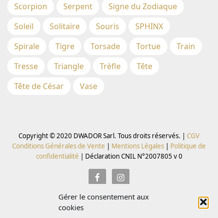
Scorpion
Serpent
Signe du Zodiaque
Soleil
Solitaire
Souris
SPHINX
Spirale
Tigre
Torsade
Tortue
Train
Tresse
Triangle
Trèfle
Tête
Tête de César
Vase
Copyright © 2020 DWADOR Sarl. Tous droits réservés. |
CGV
Conditions Générales de Vente
|
Mentions Légales
|
Politique de
confidentialité
|
Déclaration CNIL N°2007805 v 0
Gérer le consentement aux
Inscrivez vous à la Newsletter pour recevoir des codes
cookies
promo