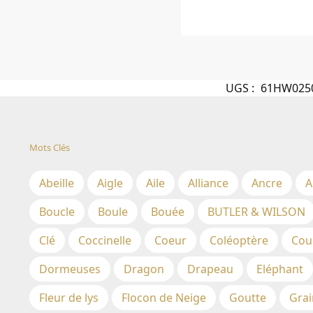
UGS :
61HW025
Mots Clés
Abeille
Aigle
Aile
Alliance
Ancre
A
Boucle
Boule
Bouée
BUTLER & WILSON
Clé
Coccinelle
Coeur
Coléoptère
Cou
Dormeuses
Dragon
Drapeau
Eléphant
Fleur de lys
Flocon de Neige
Goutte
Grai