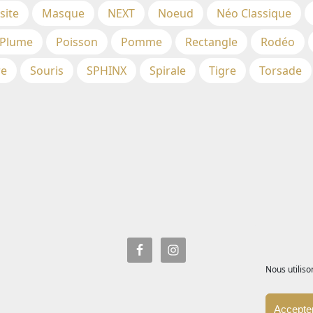
site
Masque
NEXT
Noeud
Néo Classique
Plume
Poisson
Pomme
Rectangle
Rodéo
re
Souris
SPHINX
Spirale
Tigre
Torsade
Nous utiliso
Accepter