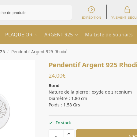
Recherche
EXPÉDITION
PAIEMENT SÉCU
PLAQUE OR
ARGENT 925
Ma Liste de Souhaits
925
Pendentif Argent 925 Rhodié
/
Pendentif Argent 925 Rhod
24,00
€
Rond
Nature de la pierre : oxyde de zirconium
Diamètre : 1.80 cm
Poids : 1.58 Grs
En stock