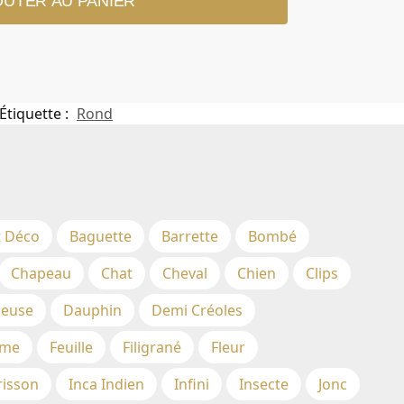
OUTER AU PANIER
Étiquette :
Rond
t Déco
Baguette
Barrette
Bombé
Chapeau
Chat
Cheval
Chien
Clips
euse
Dauphin
Demi Créoles
me
Feuille
Filigrané
Fleur
risson
Inca Indien
Infini
Insecte
Jonc