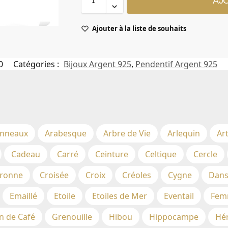
AJ
Ajouter à la liste de souhaits
0
Catégories :
Bijoux Argent 925
,
Pendentif Argent 925
nneaux
Arabesque
Arbre de Vie
Arlequin
Ar
Cadeau
Carré
Ceinture
Celtique
Cercle
ronne
Croisée
Croix
Créoles
Cygne
Dans
Emaillé
Etoile
Etoiles de Mer
Eventail
Fem
n de Café
Grenouille
Hibou
Hippocampe
Hé