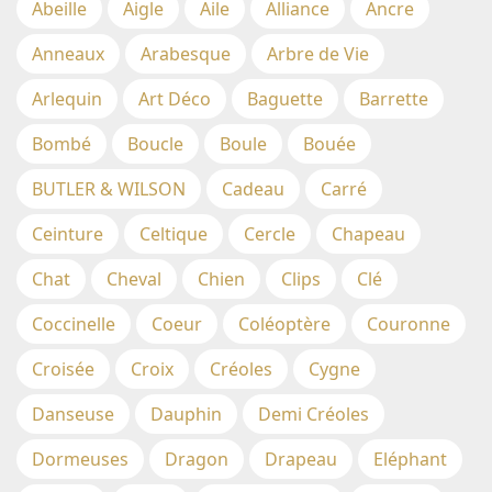
Abeille
Aigle
Aile
Alliance
Ancre
Anneaux
Arabesque
Arbre de Vie
Arlequin
Art Déco
Baguette
Barrette
Bombé
Boucle
Boule
Bouée
BUTLER & WILSON
Cadeau
Carré
Ceinture
Celtique
Cercle
Chapeau
Chat
Cheval
Chien
Clips
Clé
Coccinelle
Coeur
Coléoptère
Couronne
Croisée
Croix
Créoles
Cygne
Danseuse
Dauphin
Demi Créoles
Dormeuses
Dragon
Drapeau
Eléphant