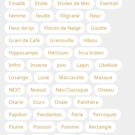
Emaillé
Etoile
Etoiles de Mer
Eventail
Femme
Feuille
Filigrané
Fleur
Fleur de lys
Flocon de Neige
Goutte
Grain de Café
Grenouille
Hibou
Hippocampe
Hérisson
Inca Indien
Infini
Insecte
Jonc
Lapin
Libellule
Losange
Lune
Marcassite
Masque
NEXT
Noeud
Néo Classique
Oiseau
Otarie
Ours
Ovale
Panthère
Papillon
Pendantes
Perle
Perroquet
Plume
Poisson
Pomme
Rectangle