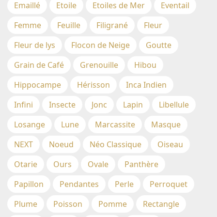
Emaillé
Etoile
Etoiles de Mer
Eventail
Femme
Feuille
Filigrané
Fleur
Fleur de lys
Flocon de Neige
Goutte
Grain de Café
Grenouille
Hibou
Hippocampe
Hérisson
Inca Indien
Infini
Insecte
Jonc
Lapin
Libellule
Losange
Lune
Marcassite
Masque
NEXT
Noeud
Néo Classique
Oiseau
Otarie
Ours
Ovale
Panthère
Papillon
Pendantes
Perle
Perroquet
Plume
Poisson
Pomme
Rectangle