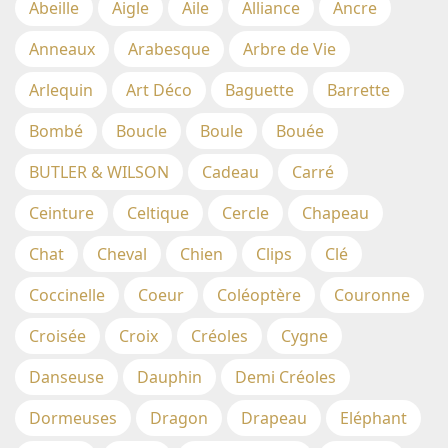
Abeille
Aigle
Aile
Alliance
Ancre
Anneaux
Arabesque
Arbre de Vie
Arlequin
Art Déco
Baguette
Barrette
Bombé
Boucle
Boule
Bouée
BUTLER & WILSON
Cadeau
Carré
Ceinture
Celtique
Cercle
Chapeau
Chat
Cheval
Chien
Clips
Clé
Coccinelle
Coeur
Coléoptère
Couronne
Croisée
Croix
Créoles
Cygne
Danseuse
Dauphin
Demi Créoles
Dormeuses
Dragon
Drapeau
Eléphant