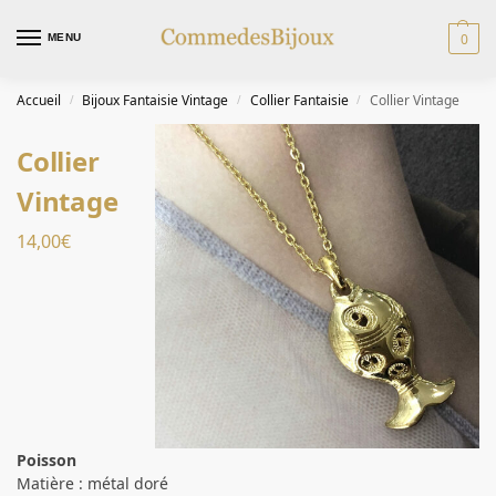
0
MENU
Accueil
Bijoux Fantaisie Vintage
Collier Fantaisie
Collier Vintage
/
/
/
Collier
Vintage
14,00
€
Poisson
Matière : métal doré