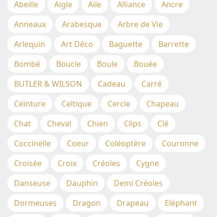
Abeille
Aigle
Aile
Alliance
Ancre
Anneaux
Arabesque
Arbre de Vie
Arlequin
Art Déco
Baguette
Barrette
Bombé
Boucle
Boule
Bouée
BUTLER & WILSON
Cadeau
Carré
Ceinture
Celtique
Cercle
Chapeau
Chat
Cheval
Chien
Clips
Clé
Coccinelle
Coeur
Coléoptère
Couronne
Croisée
Croix
Créoles
Cygne
Danseuse
Dauphin
Demi Créoles
Dormeuses
Dragon
Drapeau
Eléphant