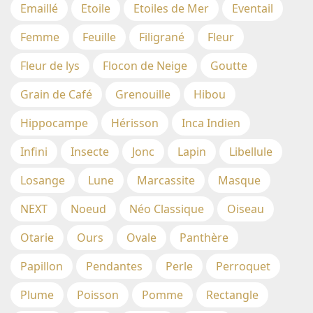
Emaillé
Etoile
Etoiles de Mer
Eventail
Femme
Feuille
Filigrané
Fleur
Fleur de lys
Flocon de Neige
Goutte
Grain de Café
Grenouille
Hibou
Hippocampe
Hérisson
Inca Indien
Infini
Insecte
Jonc
Lapin
Libellule
Losange
Lune
Marcassite
Masque
NEXT
Noeud
Néo Classique
Oiseau
Otarie
Ours
Ovale
Panthère
Papillon
Pendantes
Perle
Perroquet
Plume
Poisson
Pomme
Rectangle