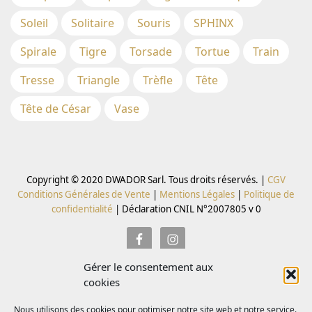
Soleil
Solitaire
Souris
SPHINX
Spirale
Tigre
Torsade
Tortue
Train
Tresse
Triangle
Trèfle
Tête
Tête de César
Vase
Copyright © 2020 DWADOR Sarl. Tous droits réservés. |
CGV
Conditions Générales de Vente
|
Mentions Légales
|
Politique de
confidentialité
|
Déclaration CNIL N°2007805 v 0
Gérer le consentement aux
Inscrivez vous à la Newsletter pour recevoir des codes
cookies
promo
Nous utilisons des cookies pour optimiser notre site web et notre service.