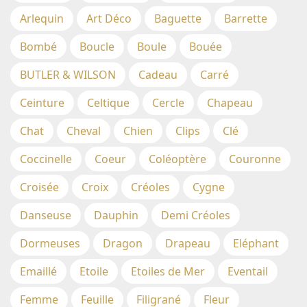
Arlequin
Art Déco
Baguette
Barrette
Bombé
Boucle
Boule
Bouée
BUTLER & WILSON
Cadeau
Carré
Ceinture
Celtique
Cercle
Chapeau
Chat
Cheval
Chien
Clips
Clé
Coccinelle
Coeur
Coléoptère
Couronne
Croisée
Croix
Créoles
Cygne
Danseuse
Dauphin
Demi Créoles
Dormeuses
Dragon
Drapeau
Eléphant
Emaillé
Etoile
Etoiles de Mer
Eventail
Femme
Feuille
Filigrané
Fleur