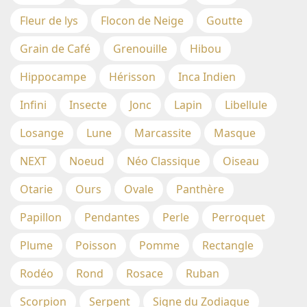
Fleur de lys
Flocon de Neige
Goutte
Grain de Café
Grenouille
Hibou
Hippocampe
Hérisson
Inca Indien
Infini
Insecte
Jonc
Lapin
Libellule
Losange
Lune
Marcassite
Masque
NEXT
Noeud
Néo Classique
Oiseau
Otarie
Ours
Ovale
Panthère
Papillon
Pendantes
Perle
Perroquet
Plume
Poisson
Pomme
Rectangle
Rodéo
Rond
Rosace
Ruban
Scorpion
Serpent
Signe du Zodiaque