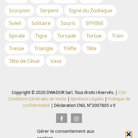
Scorpion
Serpent
Signe du Zodiaque
Soleil
Solitaire
Souris
SPHINX
Spirale
Tigre
Torsade
Tortue
Train
Tresse
Triangle
Trèfle
Tête
Tête de César
Vase
Copyright © 2020 DWADOR Sarl. Tous droits réservés. |
CGV
Conditions Générales de Vente
|
Mentions Légales
|
Politique de
confidentialité
|
Déclaration CNIL N°2007805 v 0
Gérer le consentement aux
Inscrivez vous à la Newsletter pour recevoir des codes
cookies