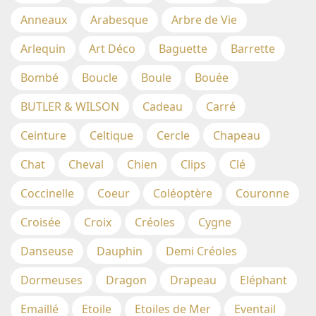
Anneaux
Arabesque
Arbre de Vie
Arlequin
Art Déco
Baguette
Barrette
Bombé
Boucle
Boule
Bouée
BUTLER & WILSON
Cadeau
Carré
Ceinture
Celtique
Cercle
Chapeau
Chat
Cheval
Chien
Clips
Clé
Coccinelle
Coeur
Coléoptère
Couronne
Croisée
Croix
Créoles
Cygne
Danseuse
Dauphin
Demi Créoles
Dormeuses
Dragon
Drapeau
Eléphant
Emaillé
Etoile
Etoiles de Mer
Eventail