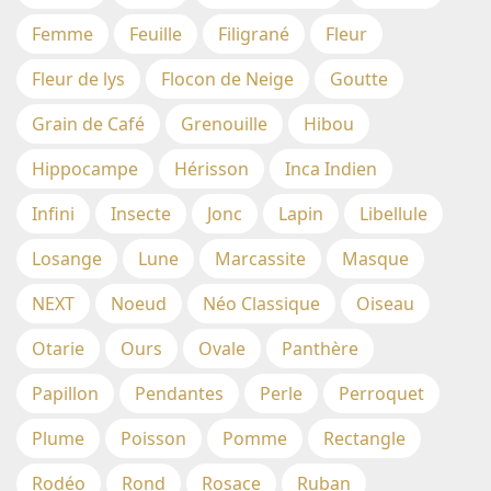
Femme
Feuille
Filigrané
Fleur
Fleur de lys
Flocon de Neige
Goutte
Grain de Café
Grenouille
Hibou
Hippocampe
Hérisson
Inca Indien
Infini
Insecte
Jonc
Lapin
Libellule
Losange
Lune
Marcassite
Masque
NEXT
Noeud
Néo Classique
Oiseau
Otarie
Ours
Ovale
Panthère
Papillon
Pendantes
Perle
Perroquet
Plume
Poisson
Pomme
Rectangle
Rodéo
Rond
Rosace
Ruban