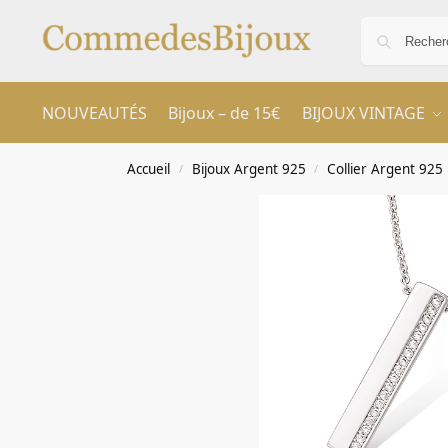
NOUVEAUTÉS
Bijoux – de 15€
BIJOUX VINTAGE
Accueil
Bijoux Argent 925
Collier Argent 925
/
/