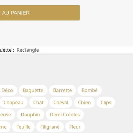
 AU PANIER
uette :
Rectangle
t Déco
Baguette
Barrette
Bombé
Chapeau
Chat
Cheval
Chien
Clips
euse
Dauphin
Demi Créoles
me
Feuille
Filigrané
Fleur