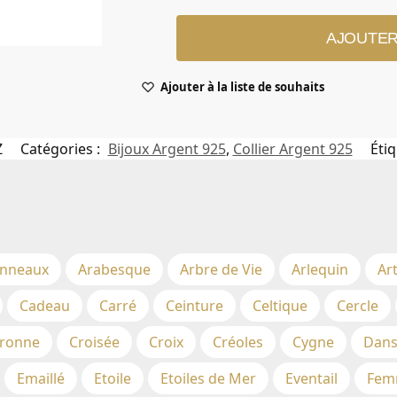
AJOUTER
Ajouter à la liste de souhaits
Z
Catégories :
Bijoux Argent 925
,
Collier Argent 925
Étiq
nneaux
Arabesque
Arbre de Vie
Arlequin
Ar
Cadeau
Carré
Ceinture
Celtique
Cercle
ronne
Croisée
Croix
Créoles
Cygne
Dans
Emaillé
Etoile
Etoiles de Mer
Eventail
Fem