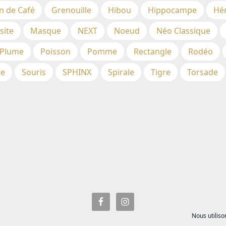
n de Café
Grenouille
Hibou
Hippocampe
Hé
site
Masque
NEXT
Noeud
Néo Classique
Plume
Poisson
Pomme
Rectangle
Rodéo
re
Souris
SPHINX
Spirale
Tigre
Torsade
Nous utiliso