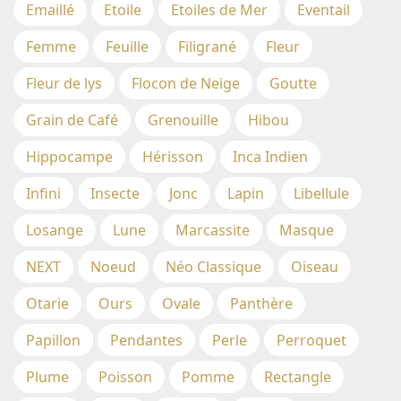
Emaillé
Etoile
Etoiles de Mer
Eventail
Femme
Feuille
Filigrané
Fleur
Fleur de lys
Flocon de Neige
Goutte
Grain de Café
Grenouille
Hibou
Hippocampe
Hérisson
Inca Indien
Infini
Insecte
Jonc
Lapin
Libellule
Losange
Lune
Marcassite
Masque
NEXT
Noeud
Néo Classique
Oiseau
Otarie
Ours
Ovale
Panthère
Papillon
Pendantes
Perle
Perroquet
Plume
Poisson
Pomme
Rectangle