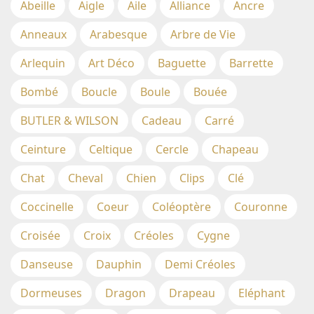
Abeille
Aigle
Aile
Alliance
Ancre
Anneaux
Arabesque
Arbre de Vie
Arlequin
Art Déco
Baguette
Barrette
Bombé
Boucle
Boule
Bouée
BUTLER & WILSON
Cadeau
Carré
Ceinture
Celtique
Cercle
Chapeau
Chat
Cheval
Chien
Clips
Clé
Coccinelle
Coeur
Coléoptère
Couronne
Croisée
Croix
Créoles
Cygne
Danseuse
Dauphin
Demi Créoles
Dormeuses
Dragon
Drapeau
Eléphant