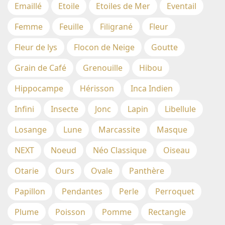
Emaillé
Etoile
Etoiles de Mer
Eventail
Femme
Feuille
Filigrané
Fleur
Fleur de lys
Flocon de Neige
Goutte
Grain de Café
Grenouille
Hibou
Hippocampe
Hérisson
Inca Indien
Infini
Insecte
Jonc
Lapin
Libellule
Losange
Lune
Marcassite
Masque
NEXT
Noeud
Néo Classique
Oiseau
Otarie
Ours
Ovale
Panthère
Papillon
Pendantes
Perle
Perroquet
Plume
Poisson
Pomme
Rectangle