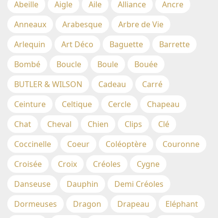
Abeille
Aigle
Aile
Alliance
Ancre
Anneaux
Arabesque
Arbre de Vie
Arlequin
Art Déco
Baguette
Barrette
Bombé
Boucle
Boule
Bouée
BUTLER & WILSON
Cadeau
Carré
Ceinture
Celtique
Cercle
Chapeau
Chat
Cheval
Chien
Clips
Clé
Coccinelle
Coeur
Coléoptère
Couronne
Croisée
Croix
Créoles
Cygne
Danseuse
Dauphin
Demi Créoles
Dormeuses
Dragon
Drapeau
Eléphant