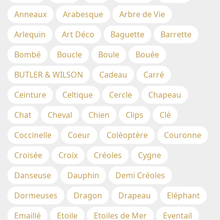
Anneaux
Arabesque
Arbre de Vie
Arlequin
Art Déco
Baguette
Barrette
Bombé
Boucle
Boule
Bouée
BUTLER & WILSON
Cadeau
Carré
Ceinture
Celtique
Cercle
Chapeau
Chat
Cheval
Chien
Clips
Clé
Coccinelle
Coeur
Coléoptère
Couronne
Croisée
Croix
Créoles
Cygne
Danseuse
Dauphin
Demi Créoles
Dormeuses
Dragon
Drapeau
Eléphant
Emaillé
Etoile
Etoiles de Mer
Eventail