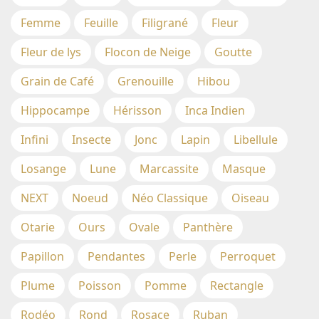
Femme
Feuille
Filigrané
Fleur
Fleur de lys
Flocon de Neige
Goutte
Grain de Café
Grenouille
Hibou
Hippocampe
Hérisson
Inca Indien
Infini
Insecte
Jonc
Lapin
Libellule
Losange
Lune
Marcassite
Masque
NEXT
Noeud
Néo Classique
Oiseau
Otarie
Ours
Ovale
Panthère
Papillon
Pendantes
Perle
Perroquet
Plume
Poisson
Pomme
Rectangle
Rodéo
Rond
Rosace
Ruban