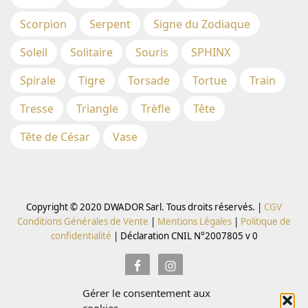
Scorpion
Serpent
Signe du Zodiaque
Soleil
Solitaire
Souris
SPHINX
Spirale
Tigre
Torsade
Tortue
Train
Tresse
Triangle
Trèfle
Tête
Tête de César
Vase
Copyright © 2020 DWADOR Sarl. Tous droits réservés. |
CGV
Conditions Générales de Vente
|
Mentions Légales
|
Politique de
confidentialité
|
Déclaration CNIL N°2007805 v 0
Gérer le consentement aux
Inscrivez vous à la Newsletter pour recevoir des codes