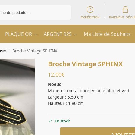
Recherche
EXPÉDITION
PAIEMENT SÉCU
PLAQUE OR
ARGENT 925
Ma Liste de Souhaits
isie
Broche Vintage SPHINX
/
Broche Vintage SPHINX
12,00
€
Noeud
Matière : métal doré émaillé bleu et vert
Largeur : 5.50 cm
Hauteur : 1.80 cm
En stock