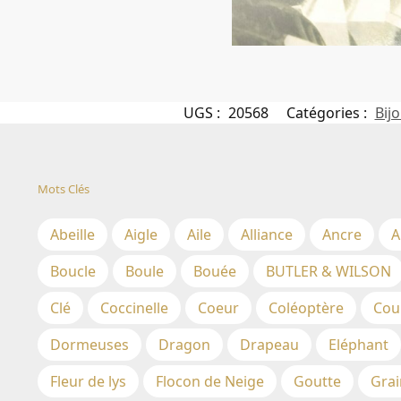
UGS :
20568
Catégories :
Bijo
Mots Clés
Abeille
Aigle
Aile
Alliance
Ancre
A
Boucle
Boule
Bouée
BUTLER & WILSON
Clé
Coccinelle
Coeur
Coléoptère
Cou
Dormeuses
Dragon
Drapeau
Eléphant
Fleur de lys
Flocon de Neige
Goutte
Grai