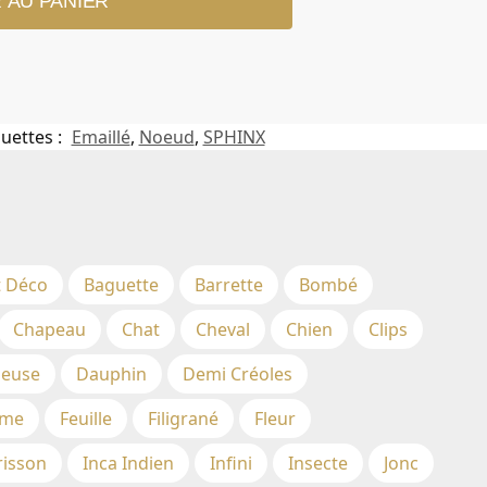
 AU PANIER
quettes :
Emaillé
,
Noeud
,
SPHINX
t Déco
Baguette
Barrette
Bombé
Chapeau
Chat
Cheval
Chien
Clips
euse
Dauphin
Demi Créoles
me
Feuille
Filigrané
Fleur
risson
Inca Indien
Infini
Insecte
Jonc