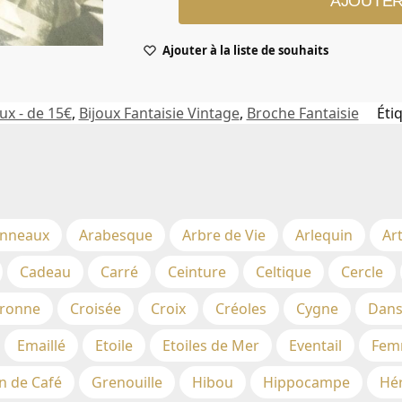
AJOUTER
Ajouter à la liste de souhaits
ux - de 15€
,
Bijoux Fantaisie Vintage
,
Broche Fantaisie
Éti
nneaux
Arabesque
Arbre de Vie
Arlequin
Ar
Cadeau
Carré
Ceinture
Celtique
Cercle
ronne
Croisée
Croix
Créoles
Cygne
Dans
Emaillé
Etoile
Etoiles de Mer
Eventail
Fem
n de Café
Grenouille
Hibou
Hippocampe
Hé