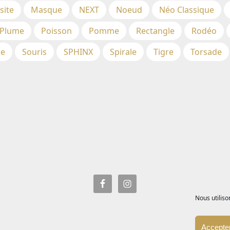
site
Masque
NEXT
Noeud
Néo Classique
Plume
Poisson
Pomme
Rectangle
Rodéo
re
Souris
SPHINX
Spirale
Tigre
Torsade
Nous utiliso
Accepter