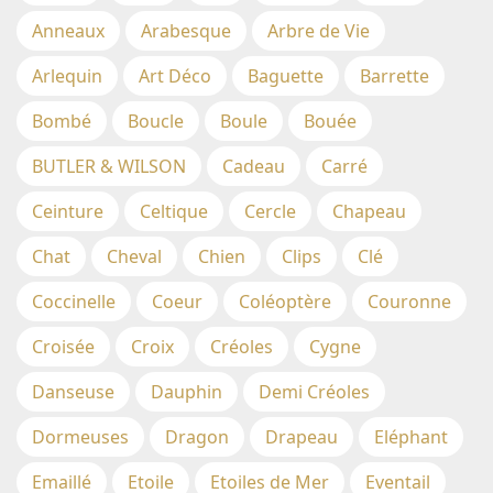
Anneaux
Arabesque
Arbre de Vie
Arlequin
Art Déco
Baguette
Barrette
Bombé
Boucle
Boule
Bouée
BUTLER & WILSON
Cadeau
Carré
Ceinture
Celtique
Cercle
Chapeau
Chat
Cheval
Chien
Clips
Clé
Coccinelle
Coeur
Coléoptère
Couronne
Croisée
Croix
Créoles
Cygne
Danseuse
Dauphin
Demi Créoles
Dormeuses
Dragon
Drapeau
Eléphant
Emaillé
Etoile
Etoiles de Mer
Eventail