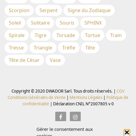
Scorpion
Serpent
Signe du Zodiaque
Soleil
Solitaire
Souris
SPHINX
Spirale
Tigre
Torsade
Tortue
Train
Tresse
Triangle
Trèfle
Tête
Tête de César
Vase
Copyright © 2020 DWADOR Sarl. Tous droits réservés. |
CGV
Conditions Générales de Vente
|
Mentions Légales
|
Politique de
confidentialité
|
Déclaration CNIL N°2007805 v 0
Gérer le consentement aux
Inscrivez vous à la Newsletter pour recevoir des codes
cookies