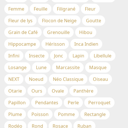
Femme
Feuille
Filigrané
Fleur
Fleur de lys
Flocon de Neige
Goutte
Grain de Café
Grenouille
Hibou
Hippocampe
Hérisson
Inca Indien
Infini
Insecte
Jonc
Lapin
Libellule
Losange
Lune
Marcassite
Masque
NEXT
Noeud
Néo Classique
Oiseau
Otarie
Ours
Ovale
Panthère
Papillon
Pendantes
Perle
Perroquet
Plume
Poisson
Pomme
Rectangle
Rodéo
Rond
Rosace
Ruban