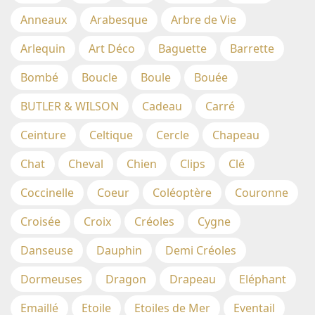
Anneaux
Arabesque
Arbre de Vie
Arlequin
Art Déco
Baguette
Barrette
Bombé
Boucle
Boule
Bouée
BUTLER & WILSON
Cadeau
Carré
Ceinture
Celtique
Cercle
Chapeau
Chat
Cheval
Chien
Clips
Clé
Coccinelle
Coeur
Coléoptère
Couronne
Croisée
Croix
Créoles
Cygne
Danseuse
Dauphin
Demi Créoles
Dormeuses
Dragon
Drapeau
Eléphant
Emaillé
Etoile
Etoiles de Mer
Eventail