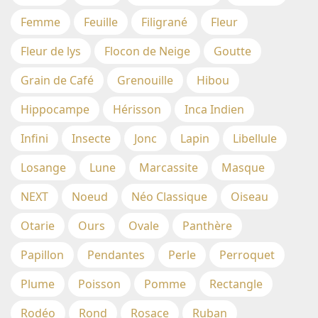
Femme
Feuille
Filigrané
Fleur
Fleur de lys
Flocon de Neige
Goutte
Grain de Café
Grenouille
Hibou
Hippocampe
Hérisson
Inca Indien
Infini
Insecte
Jonc
Lapin
Libellule
Losange
Lune
Marcassite
Masque
NEXT
Noeud
Néo Classique
Oiseau
Otarie
Ours
Ovale
Panthère
Papillon
Pendantes
Perle
Perroquet
Plume
Poisson
Pomme
Rectangle
Rodéo
Rond
Rosace
Ruban