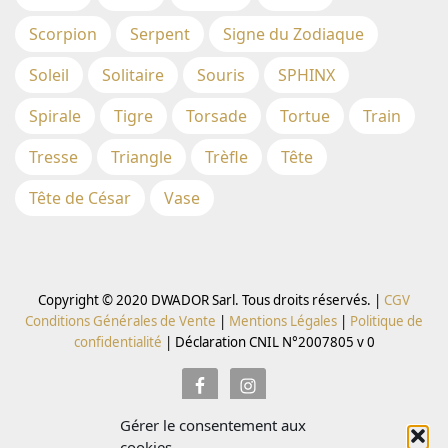
Scorpion
Serpent
Signe du Zodiaque
Soleil
Solitaire
Souris
SPHINX
Spirale
Tigre
Torsade
Tortue
Train
Tresse
Triangle
Trèfle
Tête
Tête de César
Vase
Copyright © 2020 DWADOR Sarl. Tous droits réservés. |
CGV
Conditions Générales de Vente
|
Mentions Légales
|
Politique de
confidentialité
|
Déclaration CNIL N°2007805 v 0
Gérer le consentement aux
Inscrivez vous à la Newsletter pour recevoir des codes
cookies