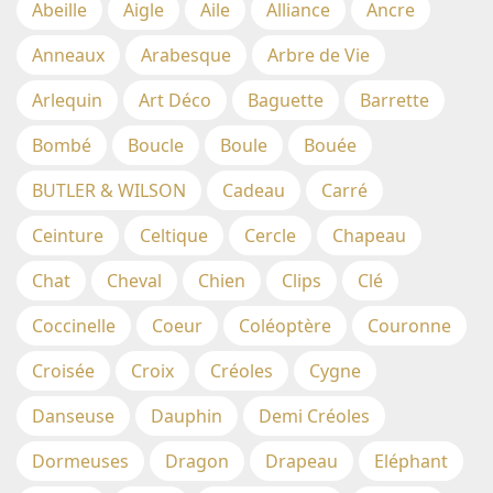
Abeille
Aigle
Aile
Alliance
Ancre
Anneaux
Arabesque
Arbre de Vie
Arlequin
Art Déco
Baguette
Barrette
Bombé
Boucle
Boule
Bouée
BUTLER & WILSON
Cadeau
Carré
Ceinture
Celtique
Cercle
Chapeau
Chat
Cheval
Chien
Clips
Clé
Coccinelle
Coeur
Coléoptère
Couronne
Croisée
Croix
Créoles
Cygne
Danseuse
Dauphin
Demi Créoles
Dormeuses
Dragon
Drapeau
Eléphant