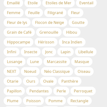
Emaillé
Etoile
Etoiles de Mer
Eventail
Femme
Feuille
Filigrané
Fleur
Fleur de lys
Flocon de Neige
Goutte
Grain de Café
Grenouille
Hibou
Hippocampe
Hérisson
Inca Indien
Infini
Insecte
Jonc
Lapin
Libellule
Losange
Lune
Marcassite
Masque
NEXT
Noeud
Néo Classique
Oiseau
Otarie
Ours
Ovale
Panthère
Papillon
Pendantes
Perle
Perroquet
Plume
Poisson
Pomme
Rectangle