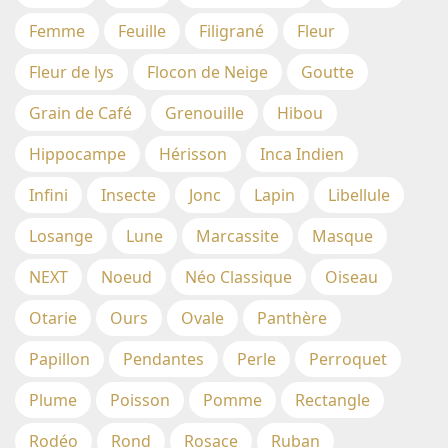
Femme
Feuille
Filigrané
Fleur
Fleur de lys
Flocon de Neige
Goutte
Grain de Café
Grenouille
Hibou
Hippocampe
Hérisson
Inca Indien
Infini
Insecte
Jonc
Lapin
Libellule
Losange
Lune
Marcassite
Masque
NEXT
Noeud
Néo Classique
Oiseau
Otarie
Ours
Ovale
Panthère
Papillon
Pendantes
Perle
Perroquet
Plume
Poisson
Pomme
Rectangle
Rodéo
Rond
Rosace
Ruban