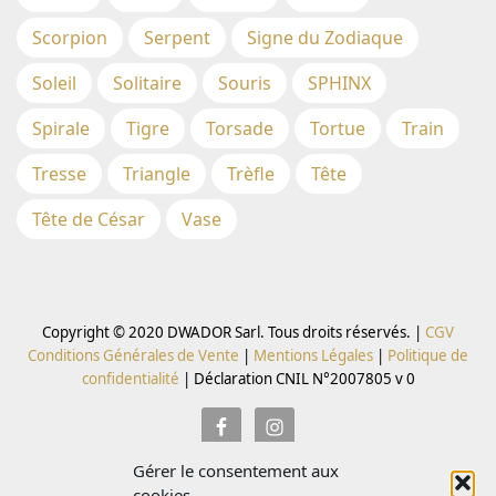
Scorpion
Serpent
Signe du Zodiaque
Soleil
Solitaire
Souris
SPHINX
Spirale
Tigre
Torsade
Tortue
Train
Tresse
Triangle
Trèfle
Tête
Tête de César
Vase
Copyright © 2020 DWADOR Sarl. Tous droits réservés. |
CGV
Conditions Générales de Vente
|
Mentions Légales
|
Politique de
confidentialité
|
Déclaration CNIL N°2007805 v 0
Gérer le consentement aux
Inscrivez vous à la Newsletter pour recevoir des codes
cookies