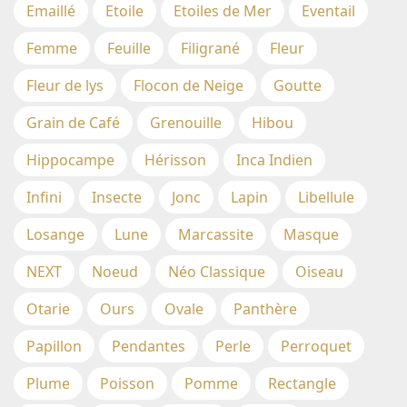
Emaillé
Etoile
Etoiles de Mer
Eventail
Femme
Feuille
Filigrané
Fleur
Fleur de lys
Flocon de Neige
Goutte
Grain de Café
Grenouille
Hibou
Hippocampe
Hérisson
Inca Indien
Infini
Insecte
Jonc
Lapin
Libellule
Losange
Lune
Marcassite
Masque
NEXT
Noeud
Néo Classique
Oiseau
Otarie
Ours
Ovale
Panthère
Papillon
Pendantes
Perle
Perroquet
Plume
Poisson
Pomme
Rectangle