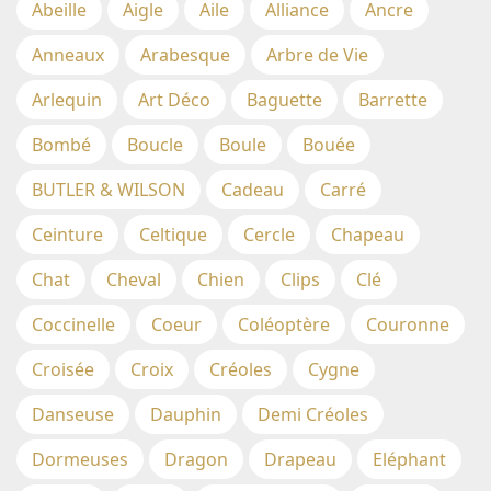
Abeille
Aigle
Aile
Alliance
Ancre
Anneaux
Arabesque
Arbre de Vie
Arlequin
Art Déco
Baguette
Barrette
Bombé
Boucle
Boule
Bouée
BUTLER & WILSON
Cadeau
Carré
Ceinture
Celtique
Cercle
Chapeau
Chat
Cheval
Chien
Clips
Clé
Coccinelle
Coeur
Coléoptère
Couronne
Croisée
Croix
Créoles
Cygne
Danseuse
Dauphin
Demi Créoles
Dormeuses
Dragon
Drapeau
Eléphant