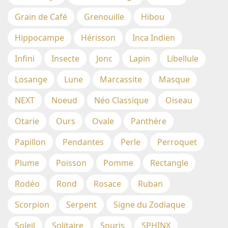
Grain de Café
Grenouille
Hibou
Hippocampe
Hérisson
Inca Indien
Infini
Insecte
Jonc
Lapin
Libellule
Losange
Lune
Marcassite
Masque
NEXT
Noeud
Néo Classique
Oiseau
Otarie
Ours
Ovale
Panthère
Papillon
Pendantes
Perle
Perroquet
Plume
Poisson
Pomme
Rectangle
Rodéo
Rond
Rosace
Ruban
Scorpion
Serpent
Signe du Zodiaque
Soleil
Solitaire
Souris
SPHINX