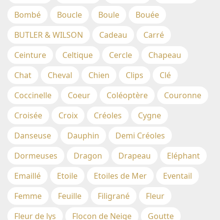
Bombé
Boucle
Boule
Bouée
BUTLER & WILSON
Cadeau
Carré
Ceinture
Celtique
Cercle
Chapeau
Chat
Cheval
Chien
Clips
Clé
Coccinelle
Coeur
Coléoptère
Couronne
Croisée
Croix
Créoles
Cygne
Danseuse
Dauphin
Demi Créoles
Dormeuses
Dragon
Drapeau
Eléphant
Emaillé
Etoile
Etoiles de Mer
Eventail
Femme
Feuille
Filigrané
Fleur
Fleur de lys
Flocon de Neige
Goutte