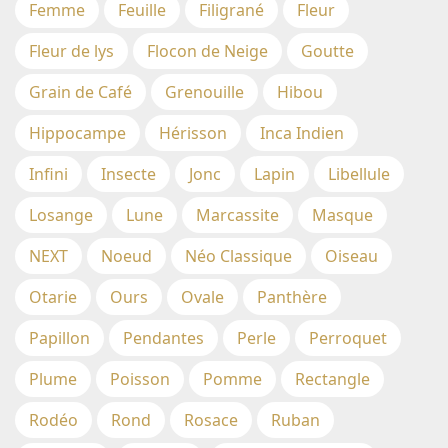
Femme
Feuille
Filigrané
Fleur
Fleur de lys
Flocon de Neige
Goutte
Grain de Café
Grenouille
Hibou
Hippocampe
Hérisson
Inca Indien
Infini
Insecte
Jonc
Lapin
Libellule
Losange
Lune
Marcassite
Masque
NEXT
Noeud
Néo Classique
Oiseau
Otarie
Ours
Ovale
Panthère
Papillon
Pendantes
Perle
Perroquet
Plume
Poisson
Pomme
Rectangle
Rodéo
Rond
Rosace
Ruban