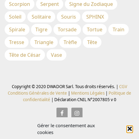
Scorpion
Serpent
Signe du Zodiaque
Soleil
Solitaire
Souris
SPHINX
Spirale
Tigre
Torsade
Tortue
Train
Tresse
Triangle
Trèfle
Tête
Tête de César
Vase
Copyright © 2020 DWADOR Sarl. Tous droits réservés. |
CGV
Conditions Générales de Vente
|
Mentions Légales
|
Politique de
confidentialité
|
Déclaration CNIL N°2007805 v 0
Gérer le consentement aux
Inscrivez vous à la Newsletter pour recevoir des codes
cookies
promo