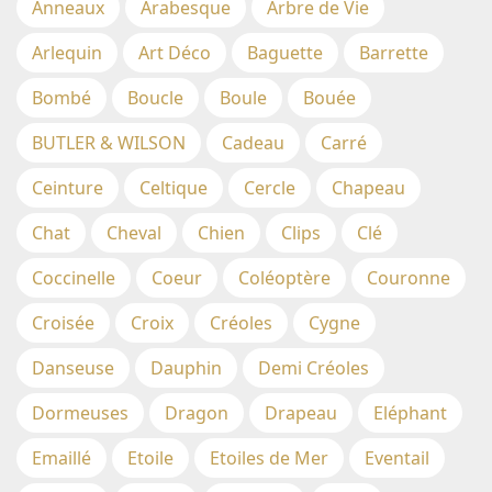
Anneaux
Arabesque
Arbre de Vie
Arlequin
Art Déco
Baguette
Barrette
Bombé
Boucle
Boule
Bouée
BUTLER & WILSON
Cadeau
Carré
Ceinture
Celtique
Cercle
Chapeau
Chat
Cheval
Chien
Clips
Clé
Coccinelle
Coeur
Coléoptère
Couronne
Croisée
Croix
Créoles
Cygne
Danseuse
Dauphin
Demi Créoles
Dormeuses
Dragon
Drapeau
Eléphant
Emaillé
Etoile
Etoiles de Mer
Eventail