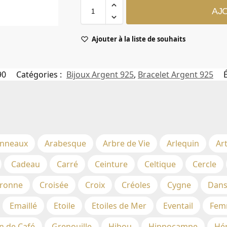
AJ
Ajouter à la liste de souhaits
90
Catégories :
Bijoux Argent 925
,
Bracelet Argent 925
nneaux
Arabesque
Arbre de Vie
Arlequin
Ar
Cadeau
Carré
Ceinture
Celtique
Cercle
ronne
Croisée
Croix
Créoles
Cygne
Dans
Emaillé
Etoile
Etoiles de Mer
Eventail
Fem
n de Café
Grenouille
Hibou
Hippocampe
Hé