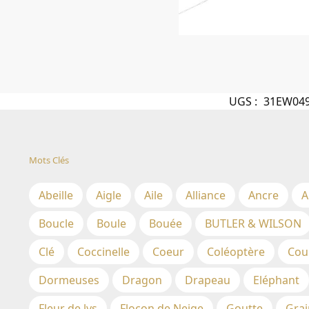
UGS :
31EW04
Mots Clés
Abeille
Aigle
Aile
Alliance
Ancre
A
Boucle
Boule
Bouée
BUTLER & WILSON
Clé
Coccinelle
Coeur
Coléoptère
Cou
Dormeuses
Dragon
Drapeau
Eléphant
Fleur de lys
Flocon de Neige
Goutte
Grai