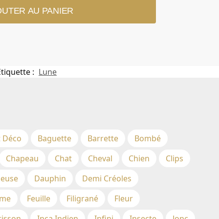
OUTER AU PANIER
Étiquette :
Lune
t Déco
Baguette
Barrette
Bombé
Chapeau
Chat
Cheval
Chien
Clips
euse
Dauphin
Demi Créoles
me
Feuille
Filigrané
Fleur
risson
Inca Indien
Infini
Insecte
Jonc