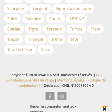
Scorpion
Serpent
Signe du Zodiaque
Soleil
Solitaire
Souris
SPHINX
Spirale
Tigre
Torsade
Tortue
Train
Tresse
Triangle
Trèfle
Tête
Tête de César
Vase
Copyright © 2020 DWADOR Sarl. Tous droits réservés. |
CGV
Conditions Générales de Vente
|
Mentions Légales
|
Politique de
confidentialité
|
Déclaration CNIL N°2007805 v 0
Gérer le consentement aux
Inscrivez vous à la Newsletter pour recevoir des codes
cookies