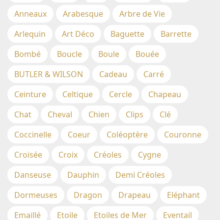
Anneaux
Arabesque
Arbre de Vie
Arlequin
Art Déco
Baguette
Barrette
Bombé
Boucle
Boule
Bouée
BUTLER & WILSON
Cadeau
Carré
Ceinture
Celtique
Cercle
Chapeau
Chat
Cheval
Chien
Clips
Clé
Coccinelle
Coeur
Coléoptère
Couronne
Croisée
Croix
Créoles
Cygne
Danseuse
Dauphin
Demi Créoles
Dormeuses
Dragon
Drapeau
Eléphant
Emaillé
Etoile
Etoiles de Mer
Eventail