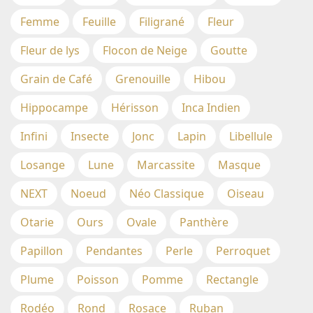
Femme
Feuille
Filigrané
Fleur
Fleur de lys
Flocon de Neige
Goutte
Grain de Café
Grenouille
Hibou
Hippocampe
Hérisson
Inca Indien
Infini
Insecte
Jonc
Lapin
Libellule
Losange
Lune
Marcassite
Masque
NEXT
Noeud
Néo Classique
Oiseau
Otarie
Ours
Ovale
Panthère
Papillon
Pendantes
Perle
Perroquet
Plume
Poisson
Pomme
Rectangle
Rodéo
Rond
Rosace
Ruban