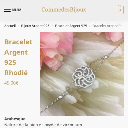
0
MENU
Accueil
Bijoux Argent 925
Bracelet Argent 925
Bracelet Argent 925 Rhodié
/
/
/
Bracelet
Argent
925
Rhodié
45,00
€
Arabesque
Nature de la pierre : oxyde de zirconium