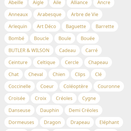
Abeille
Aigle
Aile
Alliance
Ancre
Anneaux
Arabesque
Arbre de Vie
Arlequin
Art Déco
Baguette
Barrette
Bombé
Boucle
Boule
Bouée
BUTLER & WILSON
Cadeau
Carré
Ceinture
Celtique
Cercle
Chapeau
Chat
Cheval
Chien
Clips
Clé
Coccinelle
Coeur
Coléoptère
Couronne
Croisée
Croix
Créoles
Cygne
Danseuse
Dauphin
Demi Créoles
Dormeuses
Dragon
Drapeau
Eléphant