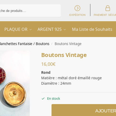
Recherche
EXPÉDITION
PAIEMENT SÉCU
PLAQUE OR
ARGENT 925
Ma Liste de Souhaits
anchettes Fantaisie / Boutons
Boutons Vintage
/
Boutons Vintage
16,00
€
Rond
Matière : métal doré émaillé rouge
Diamètre : 24mm
En stock
AJOUTER