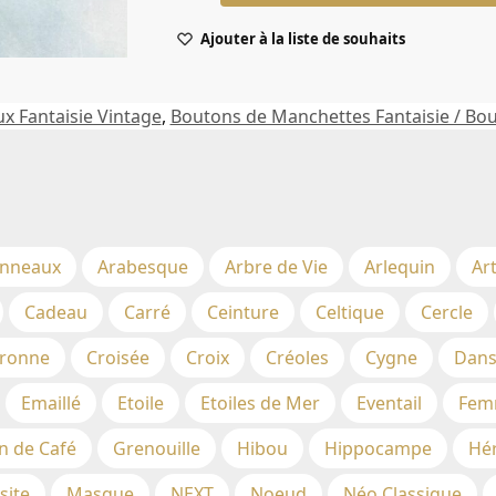
Ajouter à la liste de souhaits
ux Fantaisie Vintage
,
Boutons de Manchettes Fantaisie / Bo
nneaux
Arabesque
Arbre de Vie
Arlequin
Ar
Cadeau
Carré
Ceinture
Celtique
Cercle
ronne
Croisée
Croix
Créoles
Cygne
Dans
Emaillé
Etoile
Etoiles de Mer
Eventail
Fem
n de Café
Grenouille
Hibou
Hippocampe
Hé
site
Masque
NEXT
Noeud
Néo Classique