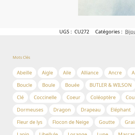
UGS :
CU272
Catégories :
Bijo
Mots Clés
Abeille
Aigle
Aile
Alliance
Ancre
A
Boucle
Boule
Bouée
BUTLER & WILSON
Clé
Coccinelle
Coeur
Coléoptère
Cou
Dormeuses
Dragon
Drapeau
Eléphant
Fleur de lys
Flocon de Neige
Goutte
Grai
Lapin
Libellule
Losange
Lune
Marcas