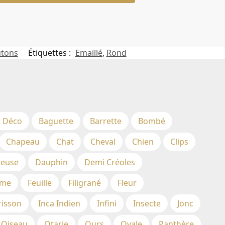
utons
Étiquettes :
Emaillé
,
Rond
t Déco
Baguette
Barrette
Bombé
Chapeau
Chat
Cheval
Chien
Clips
euse
Dauphin
Demi Créoles
me
Feuille
Filigrané
Fleur
risson
Inca Indien
Infini
Insecte
Jonc
Oiseau
Otarie
Ours
Ovale
Panthère