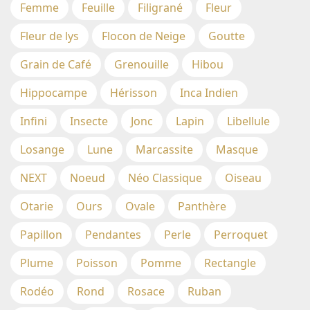
Femme
Feuille
Filigrané
Fleur
Fleur de lys
Flocon de Neige
Goutte
Grain de Café
Grenouille
Hibou
Hippocampe
Hérisson
Inca Indien
Infini
Insecte
Jonc
Lapin
Libellule
Losange
Lune
Marcassite
Masque
NEXT
Noeud
Néo Classique
Oiseau
Otarie
Ours
Ovale
Panthère
Papillon
Pendantes
Perle
Perroquet
Plume
Poisson
Pomme
Rectangle
Rodéo
Rond
Rosace
Ruban