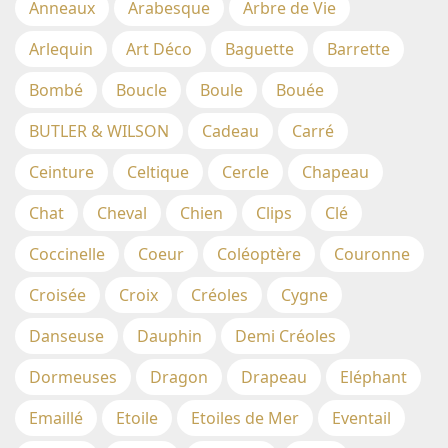
Anneaux
Arabesque
Arbre de Vie
Arlequin
Art Déco
Baguette
Barrette
Bombé
Boucle
Boule
Bouée
BUTLER & WILSON
Cadeau
Carré
Ceinture
Celtique
Cercle
Chapeau
Chat
Cheval
Chien
Clips
Clé
Coccinelle
Coeur
Coléoptère
Couronne
Croisée
Croix
Créoles
Cygne
Danseuse
Dauphin
Demi Créoles
Dormeuses
Dragon
Drapeau
Eléphant
Emaillé
Etoile
Etoiles de Mer
Eventail