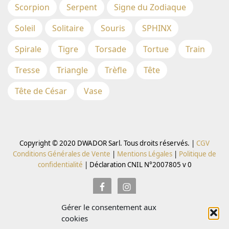
Scorpion
Serpent
Signe du Zodiaque
Soleil
Solitaire
Souris
SPHINX
Spirale
Tigre
Torsade
Tortue
Train
Tresse
Triangle
Trèfle
Tête
Tête de César
Vase
Copyright © 2020 DWADOR Sarl. Tous droits réservés. |
CGV
Conditions Générales de Vente
|
Mentions Légales
|
Politique de
confidentialité
|
Déclaration CNIL N°2007805 v 0
Gérer le consentement aux
Inscrivez vous à la Newsletter pour recevoir des codes
cookies
promo