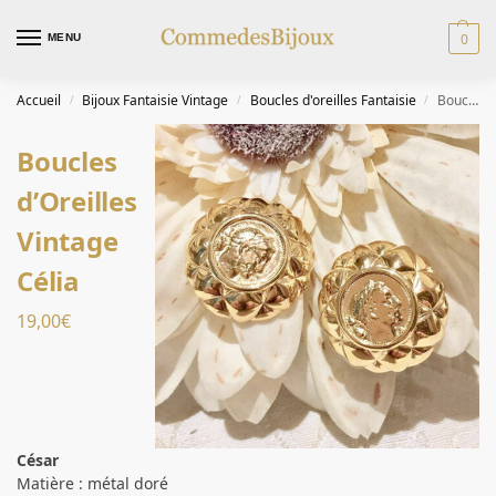
0
MENU
Accueil
Bijoux Fantaisie Vintage
Boucles d'oreilles Fantaisie
Boucles d’Oreilles Vintage Célia
/
/
/
Boucles
d’Oreilles
Vintage
Célia
19,00
€
César
Matière : métal doré