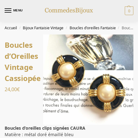
0
MENU
Accueil
Bijoux Fantaisie Vintage
Boucles d'oreilles Fantaisie
Boucles d’Oreilles Vintage Cassiopée
/
/
/
Boucles
d’Oreilles
Vintage
Cassiopée
24,00
€
Boucles d’oreilles
clips signées CAURA
Matière : métal doré émaillé bleu