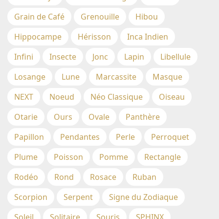
Grain de Café
Grenouille
Hibou
Hippocampe
Hérisson
Inca Indien
Infini
Insecte
Jonc
Lapin
Libellule
Losange
Lune
Marcassite
Masque
NEXT
Noeud
Néo Classique
Oiseau
Otarie
Ours
Ovale
Panthère
Papillon
Pendantes
Perle
Perroquet
Plume
Poisson
Pomme
Rectangle
Rodéo
Rond
Rosace
Ruban
Scorpion
Serpent
Signe du Zodiaque
Soleil
Solitaire
Souris
SPHINX