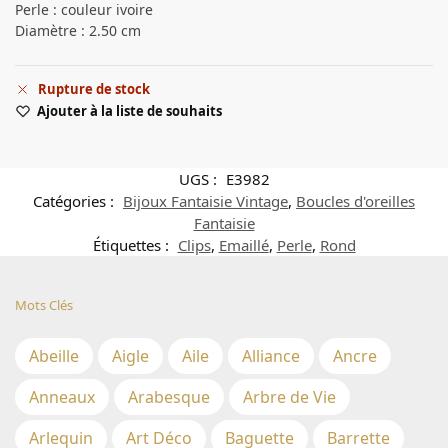
Perle : couleur ivoire
Diamètre : 2.50 cm
Rupture de stock
Ajouter à la liste de souhaits
UGS :
E3982
Catégories :
Bijoux Fantaisie Vintage
,
Boucles d'oreilles
Fantaisie
Étiquettes :
Clips
,
Emaillé
,
Perle
,
Rond
Mots Clés
Abeille
Aigle
Aile
Alliance
Ancre
Anneaux
Arabesque
Arbre de Vie
Arlequin
Art Déco
Baguette
Barrette