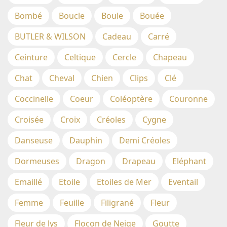
Bombé
Boucle
Boule
Bouée
BUTLER & WILSON
Cadeau
Carré
Ceinture
Celtique
Cercle
Chapeau
Chat
Cheval
Chien
Clips
Clé
Coccinelle
Coeur
Coléoptère
Couronne
Croisée
Croix
Créoles
Cygne
Danseuse
Dauphin
Demi Créoles
Dormeuses
Dragon
Drapeau
Eléphant
Emaillé
Etoile
Etoiles de Mer
Eventail
Femme
Feuille
Filigrané
Fleur
Fleur de lys
Flocon de Neige
Goutte