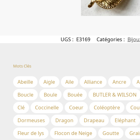
UGS :
E3169
Catégories :
Bijou
Mots Clés
Abeille
Aigle
Aile
Alliance
Ancre
A
Boucle
Boule
Bouée
BUTLER & WILSON
Clé
Coccinelle
Coeur
Coléoptère
Cou
Dormeuses
Dragon
Drapeau
Eléphant
Fleur de lys
Flocon de Neige
Goutte
Grai