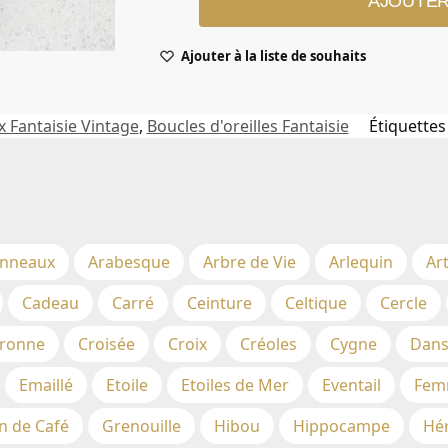
AJOUTER
Ajouter à la liste de souhaits
x Fantaisie Vintage
,
Boucles d'oreilles Fantaisie
Étiquettes
nneaux
Arabesque
Arbre de Vie
Arlequin
Ar
Cadeau
Carré
Ceinture
Celtique
Cercle
ronne
Croisée
Croix
Créoles
Cygne
Dans
Emaillé
Etoile
Etoiles de Mer
Eventail
Fem
n de Café
Grenouille
Hibou
Hippocampe
Hé