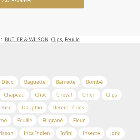
 AU PANIER
 :
BUTLER & WILSON
,
Clips
,
Feuille
t Déco
Baguette
Barrette
Bombé
Chapeau
Chat
Cheval
Chien
Clips
euse
Dauphin
Demi Créoles
me
Feuille
Filigrané
Fleur
risson
Inca Indien
Infini
Insecte
Jonc