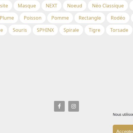
site
Masque
NEXT
Noeud
Néo Classique
Plume
Poisson
Pomme
Rectangle
Rodéo
re
Souris
SPHINX
Spirale
Tigre
Torsade
Nous utiliso
Accepter