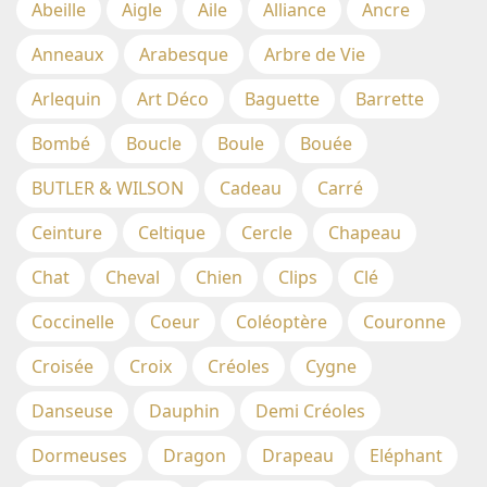
Abeille
Aigle
Aile
Alliance
Ancre
Anneaux
Arabesque
Arbre de Vie
Arlequin
Art Déco
Baguette
Barrette
Bombé
Boucle
Boule
Bouée
BUTLER & WILSON
Cadeau
Carré
Ceinture
Celtique
Cercle
Chapeau
Chat
Cheval
Chien
Clips
Clé
Coccinelle
Coeur
Coléoptère
Couronne
Croisée
Croix
Créoles
Cygne
Danseuse
Dauphin
Demi Créoles
Dormeuses
Dragon
Drapeau
Eléphant