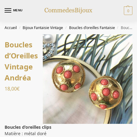
0
MENU
Accueil
Bijoux Fantaisie Vintage
Boucles d'oreilles Fantaisie
Boucles d’Oreilles Vintage Andréa
/
/
/
Boucles
d’Oreilles
Vintage
Andréa
18,00
€
Boucles d’oreilles clips
Matière : métal doré