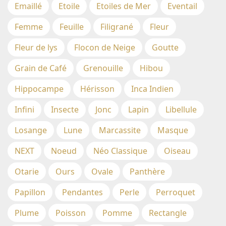
Emaillé
Etoile
Etoiles de Mer
Eventail
Femme
Feuille
Filigrané
Fleur
Fleur de lys
Flocon de Neige
Goutte
Grain de Café
Grenouille
Hibou
Hippocampe
Hérisson
Inca Indien
Infini
Insecte
Jonc
Lapin
Libellule
Losange
Lune
Marcassite
Masque
NEXT
Noeud
Néo Classique
Oiseau
Otarie
Ours
Ovale
Panthère
Papillon
Pendantes
Perle
Perroquet
Plume
Poisson
Pomme
Rectangle