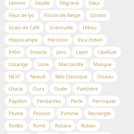
Femme
Feuille
Filigrané
Fleur
Fleur de lys
Flocon de Neige
Goutte
Grain de Café
Grenouille
Hibou
Hippocampe
Hérisson
Inca Indien
Infini
Insecte
Jonc
Lapin
Libellule
Losange
Lune
Marcassite
Masque
NEXT
Noeud
Néo Classique
Oiseau
Otarie
Ours
Ovale
Panthère
Papillon
Pendantes
Perle
Perroquet
Plume
Poisson
Pomme
Rectangle
Rodéo
Rond
Rosace
Ruban