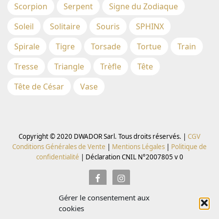
Scorpion
Serpent
Signe du Zodiaque
Soleil
Solitaire
Souris
SPHINX
Spirale
Tigre
Torsade
Tortue
Train
Tresse
Triangle
Trèfle
Tête
Tête de César
Vase
Copyright © 2020 DWADOR Sarl. Tous droits réservés. |
CGV
Conditions Générales de Vente
|
Mentions Légales
|
Politique de
confidentialité
|
Déclaration CNIL N°2007805 v 0
Gérer le consentement aux
Inscrivez vous à la Newsletter pour recevoir des codes
cookies
promo