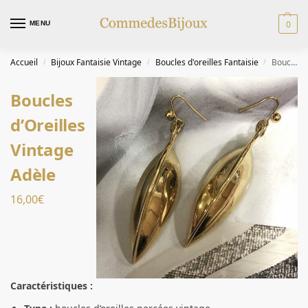
0
MENU
Accueil
Bijoux Fantaisie Vintage
Boucles d'oreilles Fantaisie
Boucles d’Oreilles Vintage Adèle
/
/
/
Boucles
d’Oreilles
Vintage
Adèle
16,00
€
Caractéristiques :