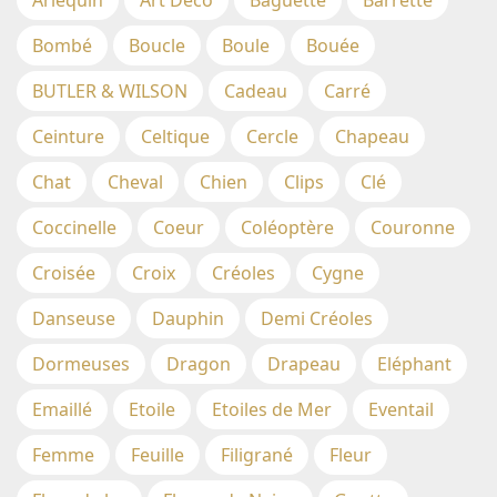
Arlequin
Art Déco
Baguette
Barrette
Bombé
Boucle
Boule
Bouée
BUTLER & WILSON
Cadeau
Carré
Ceinture
Celtique
Cercle
Chapeau
Chat
Cheval
Chien
Clips
Clé
Coccinelle
Coeur
Coléoptère
Couronne
Croisée
Croix
Créoles
Cygne
Danseuse
Dauphin
Demi Créoles
Dormeuses
Dragon
Drapeau
Eléphant
Emaillé
Etoile
Etoiles de Mer
Eventail
Femme
Feuille
Filigrané
Fleur