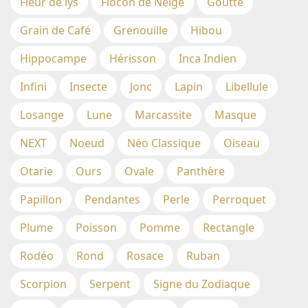
Fleur de lys
Flocon de Neige
Goutte
Grain de Café
Grenouille
Hibou
Hippocampe
Hérisson
Inca Indien
Infini
Insecte
Jonc
Lapin
Libellule
Losange
Lune
Marcassite
Masque
NEXT
Noeud
Néo Classique
Oiseau
Otarie
Ours
Ovale
Panthère
Papillon
Pendantes
Perle
Perroquet
Plume
Poisson
Pomme
Rectangle
Rodéo
Rond
Rosace
Ruban
Scorpion
Serpent
Signe du Zodiaque