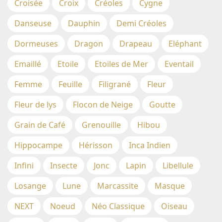
Croisée
Croix
Créoles
Cygne
Danseuse
Dauphin
Demi Créoles
Dormeuses
Dragon
Drapeau
Eléphant
Emaillé
Etoile
Etoiles de Mer
Eventail
Femme
Feuille
Filigrané
Fleur
Fleur de lys
Flocon de Neige
Goutte
Grain de Café
Grenouille
Hibou
Hippocampe
Hérisson
Inca Indien
Infini
Insecte
Jonc
Lapin
Libellule
Losange
Lune
Marcassite
Masque
NEXT
Noeud
Néo Classique
Oiseau