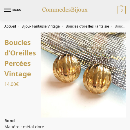
0
MENU
Accueil
Bijoux Fantaisie Vintage
Boucles d'oreilles Fantaisie
Boucles d’Oreilles Percées Vintage
/
/
/
Boucles
d’Oreilles
Percées
Vintage
14,00
€
Rond
Matière : métal doré