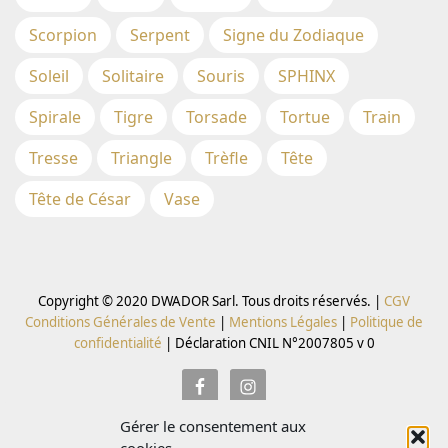
Scorpion
Serpent
Signe du Zodiaque
Soleil
Solitaire
Souris
SPHINX
Spirale
Tigre
Torsade
Tortue
Train
Tresse
Triangle
Trèfle
Tête
Tête de César
Vase
Copyright © 2020 DWADOR Sarl. Tous droits réservés. |
CGV
Conditions Générales de Vente
|
Mentions Légales
|
Politique de
confidentialité
|
Déclaration CNIL N°2007805 v 0
Gérer le consentement aux
Inscrivez vous à la Newsletter pour recevoir des codes