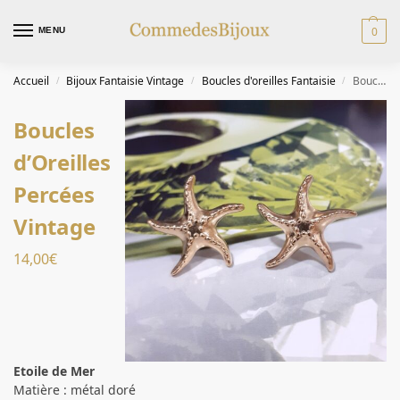
0
MENU
Accueil
Bijoux Fantaisie Vintage
Boucles d'oreilles Fantaisie
Boucles d’Oreilles Percées Vintage
/
/
/
Boucles
d’Oreilles
Percées
Vintage
14,00
€
Etoile de Mer
Matière : métal doré