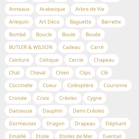
Anneaux
Arabesque
Arbre de Vie
Arlequin
Art Déco
Baguette
Barrette
Bombé
Boucle
Boule
Bouée
BUTLER & WILSON
Cadeau
Carré
Ceinture
Celtique
Cercle
Chapeau
Chat
Cheval
Chien
Clips
Clé
Coccinelle
Coeur
Coléoptère
Couronne
Croisée
Croix
Créoles
Cygne
Danseuse
Dauphin
Demi Créoles
Dormeuses
Dragon
Drapeau
Eléphant
Emaillé
Etoile
Etoiles de Mer
Eventail