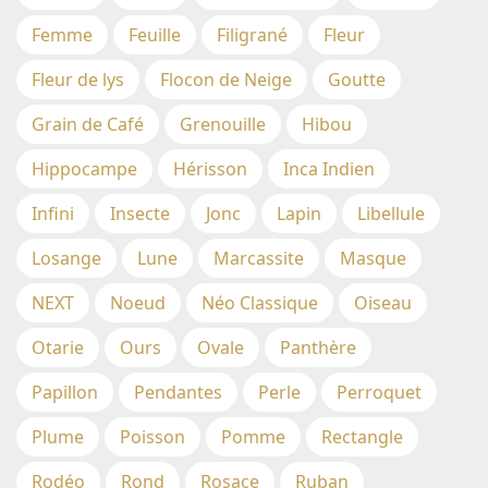
Femme
Feuille
Filigrané
Fleur
Fleur de lys
Flocon de Neige
Goutte
Grain de Café
Grenouille
Hibou
Hippocampe
Hérisson
Inca Indien
Infini
Insecte
Jonc
Lapin
Libellule
Losange
Lune
Marcassite
Masque
NEXT
Noeud
Néo Classique
Oiseau
Otarie
Ours
Ovale
Panthère
Papillon
Pendantes
Perle
Perroquet
Plume
Poisson
Pomme
Rectangle
Rodéo
Rond
Rosace
Ruban