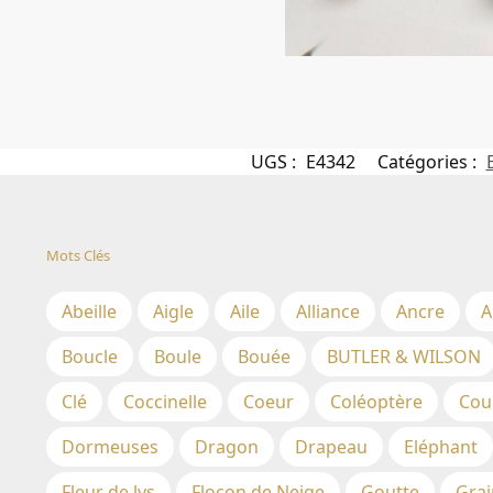
UGS :
E4342
Catégories :
Mots Clés
Abeille
Aigle
Aile
Alliance
Ancre
A
Boucle
Boule
Bouée
BUTLER & WILSON
Clé
Coccinelle
Coeur
Coléoptère
Cou
Dormeuses
Dragon
Drapeau
Eléphant
Fleur de lys
Flocon de Neige
Goutte
Grai