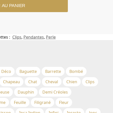
 AU PANIER
ttes :
Clips
,
Pendantes
,
Perle
t Déco
Baguette
Barrette
Bombé
Chapeau
Chat
Cheval
Chien
Clips
euse
Dauphin
Demi Créoles
me
Feuille
Filigrané
Fleur
risson
Inca Indien
Infini
Insecte
Jonc