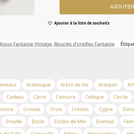
AJOUTER
Ajouter à la liste de souhaits
Bijoux Fantaisie Vintage
,
Boucles d'oreilles Fantaisie
Étique
nneaux
Arabesque
Arbre de Vie
Arlequin
Ar
Cadeau
Carré
Ceinture
Celtique
Cercle
ronne
Croisée
Croix
Créoles
Cygne
Dans
Emaillé
Etoile
Etoiles de Mer
Eventail
Fem
n de Café
Grenouille
Hibou
Hippocampe
Hé