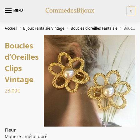
0
MENU
Accueil
Bijoux Fantaisie Vintage
Boucles d'oreilles Fantaisie
Boucles d’Oreilles Clips Vintage
/
/
/
Boucles
d’Oreilles
Clips
Vintage
23,00
€
Fleur
Matière : métal doré