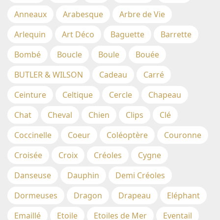
Anneaux
Arabesque
Arbre de Vie
Arlequin
Art Déco
Baguette
Barrette
Bombé
Boucle
Boule
Bouée
BUTLER & WILSON
Cadeau
Carré
Ceinture
Celtique
Cercle
Chapeau
Chat
Cheval
Chien
Clips
Clé
Coccinelle
Coeur
Coléoptère
Couronne
Croisée
Croix
Créoles
Cygne
Danseuse
Dauphin
Demi Créoles
Dormeuses
Dragon
Drapeau
Eléphant
Emaillé
Etoile
Etoiles de Mer
Eventail