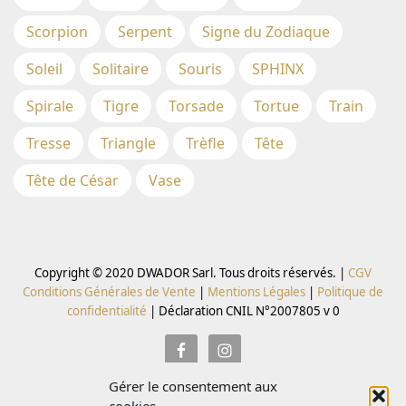
Scorpion
Serpent
Signe du Zodiaque
Soleil
Solitaire
Souris
SPHINX
Spirale
Tigre
Torsade
Tortue
Train
Tresse
Triangle
Trèfle
Tête
Tête de César
Vase
Copyright © 2020 DWADOR Sarl. Tous droits réservés. |
CGV
Conditions Générales de Vente
|
Mentions Légales
|
Politique de
confidentialité
|
Déclaration CNIL N°2007805 v 0
Gérer le consentement aux
Inscrivez vous à la Newsletter pour recevoir des codes