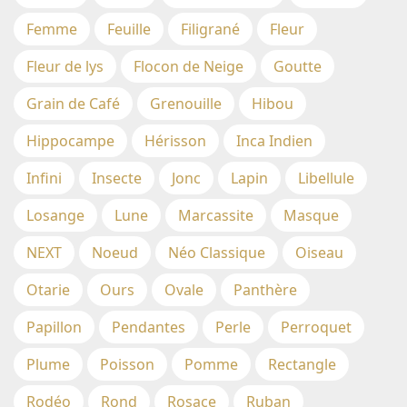
Femme
Feuille
Filigrané
Fleur
Fleur de lys
Flocon de Neige
Goutte
Grain de Café
Grenouille
Hibou
Hippocampe
Hérisson
Inca Indien
Infini
Insecte
Jonc
Lapin
Libellule
Losange
Lune
Marcassite
Masque
NEXT
Noeud
Néo Classique
Oiseau
Otarie
Ours
Ovale
Panthère
Papillon
Pendantes
Perle
Perroquet
Plume
Poisson
Pomme
Rectangle
Rodéo
Rond
Rosace
Ruban