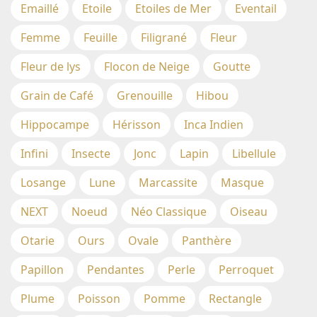
Emaillé
Etoile
Etoiles de Mer
Eventail
Femme
Feuille
Filigrané
Fleur
Fleur de lys
Flocon de Neige
Goutte
Grain de Café
Grenouille
Hibou
Hippocampe
Hérisson
Inca Indien
Infini
Insecte
Jonc
Lapin
Libellule
Losange
Lune
Marcassite
Masque
NEXT
Noeud
Néo Classique
Oiseau
Otarie
Ours
Ovale
Panthère
Papillon
Pendantes
Perle
Perroquet
Plume
Poisson
Pomme
Rectangle