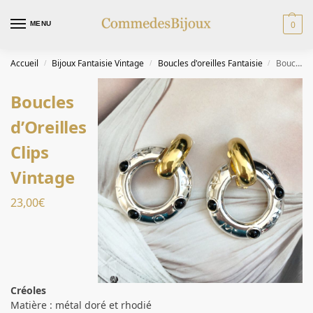
0
MENU
Accueil
Bijoux Fantaisie Vintage
Boucles d'oreilles Fantaisie
Boucles d’Oreilles Clips Vintage
/
/
/
Boucles
d’Oreilles
Clips
Vintage
23,00
€
Créoles
Matière : métal doré et rhodié