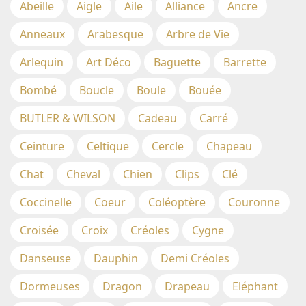
Abeille
Aigle
Aile
Alliance
Ancre
Anneaux
Arabesque
Arbre de Vie
Arlequin
Art Déco
Baguette
Barrette
Bombé
Boucle
Boule
Bouée
BUTLER & WILSON
Cadeau
Carré
Ceinture
Celtique
Cercle
Chapeau
Chat
Cheval
Chien
Clips
Clé
Coccinelle
Coeur
Coléoptère
Couronne
Croisée
Croix
Créoles
Cygne
Danseuse
Dauphin
Demi Créoles
Dormeuses
Dragon
Drapeau
Eléphant