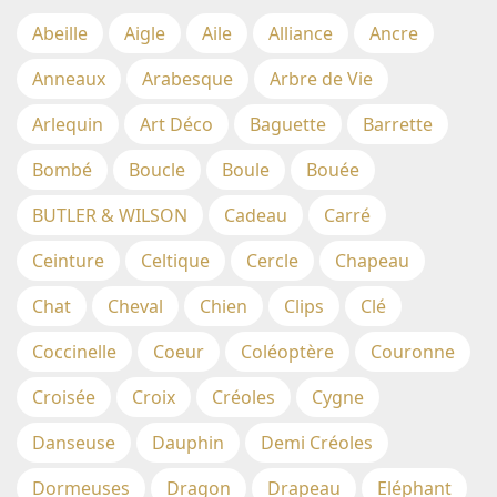
Abeille
Aigle
Aile
Alliance
Ancre
Anneaux
Arabesque
Arbre de Vie
Arlequin
Art Déco
Baguette
Barrette
Bombé
Boucle
Boule
Bouée
BUTLER & WILSON
Cadeau
Carré
Ceinture
Celtique
Cercle
Chapeau
Chat
Cheval
Chien
Clips
Clé
Coccinelle
Coeur
Coléoptère
Couronne
Croisée
Croix
Créoles
Cygne
Danseuse
Dauphin
Demi Créoles
Dormeuses
Dragon
Drapeau
Eléphant