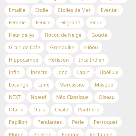
Emaillé
Etoile
Etoiles de Mer
Eventail
Femme
Feuille
Filigrané
Fleur
Fleur de lys
Flocon de Neige
Goutte
Grain de Café
Grenouille
Hibou
Hippocampe
Hérisson
Inca Indien
Infini
Insecte
Jonc
Lapin
Libellule
Losange
Lune
Marcassite
Masque
NEXT
Noeud
Néo Classique
Oiseau
Otarie
Ours
Ovale
Panthère
Papillon
Pendantes
Perle
Perroquet
Plume
Poisson
Pomme
Rectangle