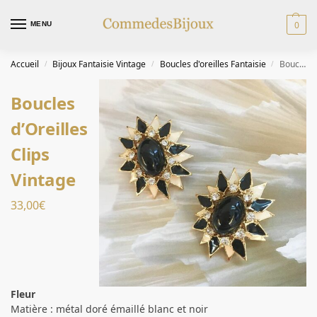
0
MENU
Accueil
Bijoux Fantaisie Vintage
Boucles d'oreilles Fantaisie
Boucles d’Oreilles Clips Vintage
/
/
/
Boucles
d’Oreilles
Clips
Vintage
33,00
€
Fleur
Matière : métal doré émaillé blanc et noir