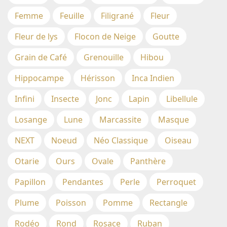
Femme
Feuille
Filigrané
Fleur
Fleur de lys
Flocon de Neige
Goutte
Grain de Café
Grenouille
Hibou
Hippocampe
Hérisson
Inca Indien
Infini
Insecte
Jonc
Lapin
Libellule
Losange
Lune
Marcassite
Masque
NEXT
Noeud
Néo Classique
Oiseau
Otarie
Ours
Ovale
Panthère
Papillon
Pendantes
Perle
Perroquet
Plume
Poisson
Pomme
Rectangle
Rodéo
Rond
Rosace
Ruban