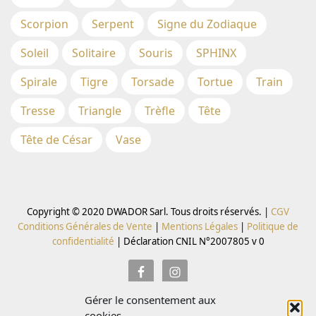
Scorpion
Serpent
Signe du Zodiaque
Soleil
Solitaire
Souris
SPHINX
Spirale
Tigre
Torsade
Tortue
Train
Tresse
Triangle
Trèfle
Tête
Tête de César
Vase
Copyright © 2020 DWADOR Sarl. Tous droits réservés. |
CGV
Conditions Générales de Vente
|
Mentions Légales
|
Politique de
confidentialité
|
Déclaration CNIL N°2007805 v 0
Gérer le consentement aux
Inscrivez vous à la Newsletter pour recevoir des codes
cookies