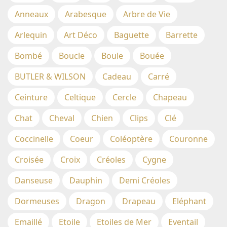
Anneaux
Arabesque
Arbre de Vie
Arlequin
Art Déco
Baguette
Barrette
Bombé
Boucle
Boule
Bouée
BUTLER & WILSON
Cadeau
Carré
Ceinture
Celtique
Cercle
Chapeau
Chat
Cheval
Chien
Clips
Clé
Coccinelle
Coeur
Coléoptère
Couronne
Croisée
Croix
Créoles
Cygne
Danseuse
Dauphin
Demi Créoles
Dormeuses
Dragon
Drapeau
Eléphant
Emaillé
Etoile
Etoiles de Mer
Eventail