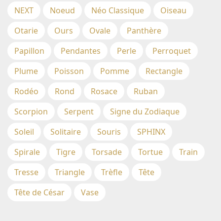
NEXT
Noeud
Néo Classique
Oiseau
Otarie
Ours
Ovale
Panthère
Papillon
Pendantes
Perle
Perroquet
Plume
Poisson
Pomme
Rectangle
Rodéo
Rond
Rosace
Ruban
Scorpion
Serpent
Signe du Zodiaque
Soleil
Solitaire
Souris
SPHINX
Spirale
Tigre
Torsade
Tortue
Train
Tresse
Triangle
Trèfle
Tête
Tête de César
Vase