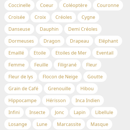
Coccinelle
Coeur
Coléoptère
Couronne
Croisée
Croix
Créoles
Cygne
Danseuse
Dauphin
Demi Créoles
Dormeuses
Dragon
Drapeau
Eléphant
Emaillé
Etoile
Etoiles de Mer
Eventail
Femme
Feuille
Filigrané
Fleur
Fleur de lys
Flocon de Neige
Goutte
Grain de Café
Grenouille
Hibou
Hippocampe
Hérisson
Inca Indien
Infini
Insecte
Jonc
Lapin
Libellule
Losange
Lune
Marcassite
Masque