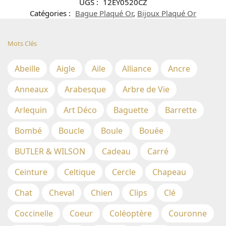
UGS :
12EY0520CZ
Catégories :
Bague Plaqué Or
,
Bijoux Plaqué Or
Mots Clés
Abeille
Aigle
Aile
Alliance
Ancre
Anneaux
Arabesque
Arbre de Vie
Arlequin
Art Déco
Baguette
Barrette
Bombé
Boucle
Boule
Bouée
BUTLER & WILSON
Cadeau
Carré
Ceinture
Celtique
Cercle
Chapeau
Chat
Cheval
Chien
Clips
Clé
Coccinelle
Coeur
Coléoptère
Couronne