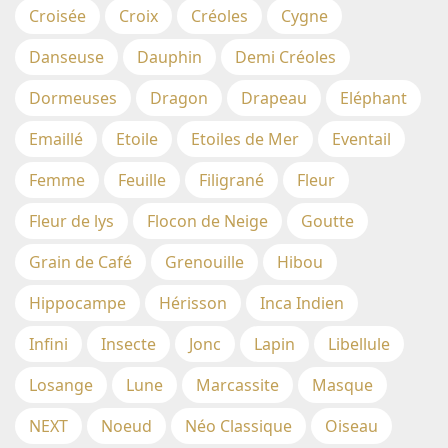
Croisée
Croix
Créoles
Cygne
Danseuse
Dauphin
Demi Créoles
Dormeuses
Dragon
Drapeau
Eléphant
Emaillé
Etoile
Etoiles de Mer
Eventail
Femme
Feuille
Filigrané
Fleur
Fleur de lys
Flocon de Neige
Goutte
Grain de Café
Grenouille
Hibou
Hippocampe
Hérisson
Inca Indien
Infini
Insecte
Jonc
Lapin
Libellule
Losange
Lune
Marcassite
Masque
NEXT
Noeud
Néo Classique
Oiseau