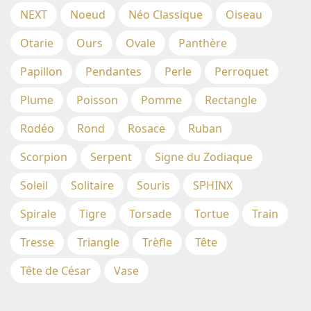
NEXT
Noeud
Néo Classique
Oiseau
Otarie
Ours
Ovale
Panthère
Papillon
Pendantes
Perle
Perroquet
Plume
Poisson
Pomme
Rectangle
Rodéo
Rond
Rosace
Ruban
Scorpion
Serpent
Signe du Zodiaque
Soleil
Solitaire
Souris
SPHINX
Spirale
Tigre
Torsade
Tortue
Train
Tresse
Triangle
Trèfle
Tête
Tête de César
Vase