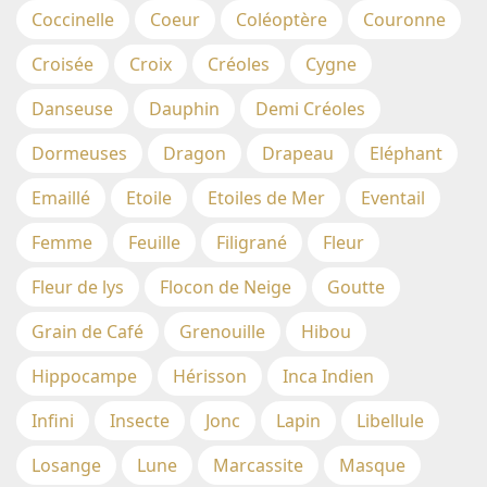
Coccinelle
Coeur
Coléoptère
Couronne
Croisée
Croix
Créoles
Cygne
Danseuse
Dauphin
Demi Créoles
Dormeuses
Dragon
Drapeau
Eléphant
Emaillé
Etoile
Etoiles de Mer
Eventail
Femme
Feuille
Filigrané
Fleur
Fleur de lys
Flocon de Neige
Goutte
Grain de Café
Grenouille
Hibou
Hippocampe
Hérisson
Inca Indien
Infini
Insecte
Jonc
Lapin
Libellule
Losange
Lune
Marcassite
Masque