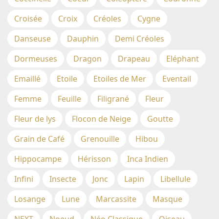
Croisée
Croix
Créoles
Cygne
Danseuse
Dauphin
Demi Créoles
Dormeuses
Dragon
Drapeau
Eléphant
Emaillé
Etoile
Etoiles de Mer
Eventail
Femme
Feuille
Filigrané
Fleur
Fleur de lys
Flocon de Neige
Goutte
Grain de Café
Grenouille
Hibou
Hippocampe
Hérisson
Inca Indien
Infini
Insecte
Jonc
Lapin
Libellule
Losange
Lune
Marcassite
Masque