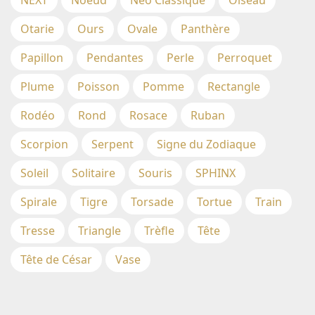
NEXT
Noeud
Néo Classique
Oiseau
Otarie
Ours
Ovale
Panthère
Papillon
Pendantes
Perle
Perroquet
Plume
Poisson
Pomme
Rectangle
Rodéo
Rond
Rosace
Ruban
Scorpion
Serpent
Signe du Zodiaque
Soleil
Solitaire
Souris
SPHINX
Spirale
Tigre
Torsade
Tortue
Train
Tresse
Triangle
Trèfle
Tête
Tête de César
Vase