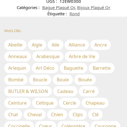
UGS :
12EW0300
Catégories :
Bague Plaqué Or
,
Bijoux Plaqué Or
Étiquette :
Rond
Mots Clés
Abeille
Aigle
Aile
Alliance
Ancre
Anneaux
Arabesque
Arbre de Vie
Arlequin
Art Déco
Baguette
Barrette
Bombé
Boucle
Boule
Bouée
BUTLER & WILSON
Cadeau
Carré
Ceinture
Celtique
Cercle
Chapeau
Chat
Cheval
Chien
Clips
Clé
Coccinelle
Coeur
Coléoptère
Couronne