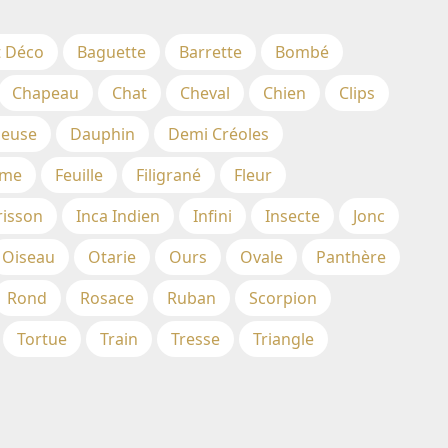
t Déco
Baguette
Barrette
Bombé
Chapeau
Chat
Cheval
Chien
Clips
euse
Dauphin
Demi Créoles
me
Feuille
Filigrané
Fleur
risson
Inca Indien
Infini
Insecte
Jonc
Oiseau
Otarie
Ours
Ovale
Panthère
Rond
Rosace
Ruban
Scorpion
Tortue
Train
Tresse
Triangle