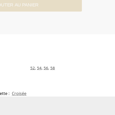
OUTER AU PANIER
52
,
54
,
56
,
58
ette :
Croisée