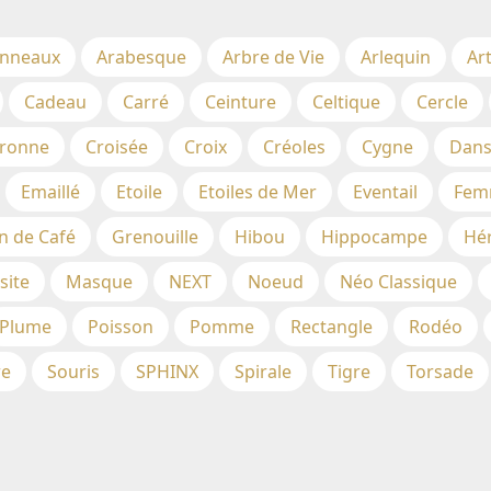
nneaux
Arabesque
Arbre de Vie
Arlequin
Ar
Cadeau
Carré
Ceinture
Celtique
Cercle
ronne
Croisée
Croix
Créoles
Cygne
Dans
Emaillé
Etoile
Etoiles de Mer
Eventail
Fem
n de Café
Grenouille
Hibou
Hippocampe
Hé
site
Masque
NEXT
Noeud
Néo Classique
Plume
Poisson
Pomme
Rectangle
Rodéo
re
Souris
SPHINX
Spirale
Tigre
Torsade