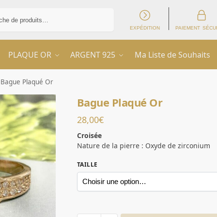
Recherche
EXPÉDITION
PAIEMENT SÉCU
PLAQUE OR
ARGENT 925
Ma Liste de Souhaits
Bague Plaqué Or
Bague Plaqué Or
28,00
€
Croisée
Nature de la pierre : Oxyde de zirconium
TAILLE