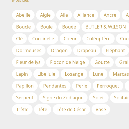
Mots Clés
Abeille
Aigle
Aile
Alliance
Ancre
A
Boucle
Boule
Bouée
BUTLER & WILSON
Clé
Coccinelle
Coeur
Coléoptère
Cou
Dormeuses
Dragon
Drapeau
Eléphant
Fleur de lys
Flocon de Neige
Goutte
Grai
Lapin
Libellule
Losange
Lune
Marcas
Papillon
Pendantes
Perle
Perroquet
Serpent
Signe du Zodiaque
Soleil
Solitai
Trèfle
Tête
Tête de César
Vase