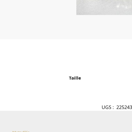
Taille
UGS :
22524