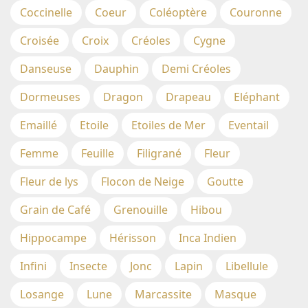
Coccinelle
Coeur
Coléoptère
Couronne
Croisée
Croix
Créoles
Cygne
Danseuse
Dauphin
Demi Créoles
Dormeuses
Dragon
Drapeau
Eléphant
Emaillé
Etoile
Etoiles de Mer
Eventail
Femme
Feuille
Filigrané
Fleur
Fleur de lys
Flocon de Neige
Goutte
Grain de Café
Grenouille
Hibou
Hippocampe
Hérisson
Inca Indien
Infini
Insecte
Jonc
Lapin
Libellule
Losange
Lune
Marcassite
Masque