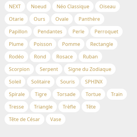
NEXT
Noeud
Néo Classique
Oiseau
Otarie
Ours
Ovale
Panthère
Papillon
Pendantes
Perle
Perroquet
Plume
Poisson
Pomme
Rectangle
Rodéo
Rond
Rosace
Ruban
Scorpion
Serpent
Signe du Zodiaque
Soleil
Solitaire
Souris
SPHINX
Spirale
Tigre
Torsade
Tortue
Train
Tresse
Triangle
Trèfle
Tête
Tête de César
Vase